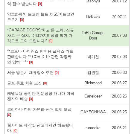
jasonyu
20.07.12
역 접수 받습니다
[0]
암호화폐/비트코인 볼트 채굴/비트코인
LizKwak
20.07.11
모으기
[0]
*GARAGE DOORS:차고 문 교체, 신규
ToHo Garage
차고 문 설치, 수리까지!! 정말 착한 가
20.07.08
Door
격으로 도와 드립니다!*
[0]
**코로나 바이러스 방지용 플랙스 가드
판매합니다.** COVID-19 관련 각종싸
박기선
20.07.03
인 입하~~**
[0]
서울 방문시 체류장소 추천
김원철
20.06.30
[0]
골프 동호 회원 모집
Richmond
20.06.27
[0]
캐넬녹용 공진단 전문공장 캐나다 미국
Caneldeer
20.06.26
전지역 배송
[0]
코리아나 한방 가연화 판매 업체 모집
GAYEONHWA
20.06.25
[0]
웹사이트 제작및 광고디자인 해드립니
rumcoke
20.06.21
다.
[0]