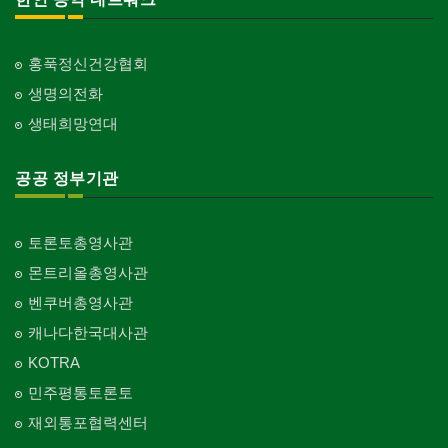
홍푹정신건강협회
생명의전화
생태희망연대
공공 정부기관
토론토총영사관
몬트리올총영사관
벤쿠버총영사관
캐나다한국대사관
KOTRA
민주평통토론토
재외통포협력센터