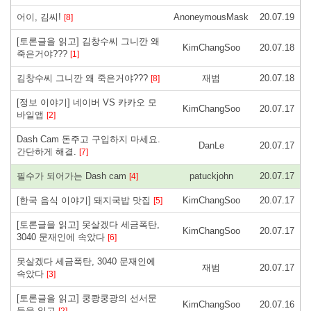
어이, 김씨!
AnoneymousMask
20.07.19
[8]
[토론글을 읽고] 김창수씨 그니깐 왜
KimChangSoo
20.07.18
죽은거야???
[1]
김창수씨 그니깐 왜 죽은거야???
재범
20.07.18
[8]
[정보 이야기] 네이버 VS 카카오 모
KimChangSoo
20.07.17
바일앱
[2]
Dash Cam 돈주고 구입하지 마세요.
DanLe
20.07.17
간단하게 해결.
[7]
필수가 되어가는 Dash cam
patuckjohn
20.07.17
[4]
[한국 음식 이야기] 돼지국밥 맛집
KimChangSoo
20.07.17
[5]
[토론글을 읽고] 못살겠다 세금폭탄,
KimChangSoo
20.07.17
3040 문재인에 속았다
[6]
못살겠다 세금폭탄, 3040 문재인에
재범
20.07.17
속았다
[3]
[토론글을 읽고] 쿵쾅쿵광의 선서문
KimChangSoo
20.07.16
들을 읽고
[2]