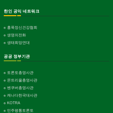
한인 공익 네트워크
홍푹정신건강협회
생명의전화
생태희망연대
공공 정부기관
토론토총영사관
몬트리올총영사관
벤쿠버총영사관
캐나다한국대사관
KOTRA
민주평통토론토