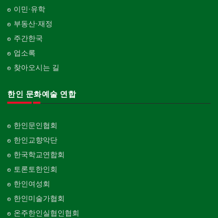
이민·유학
부동산·재정
주간한국
업소록
찾아오시는 길
한인 문화예술 연합
한인문인협회
한인교향악단
한국학교연합회
토론토한인회
한인여성회
한인미술가협회
온주한인실협인협회