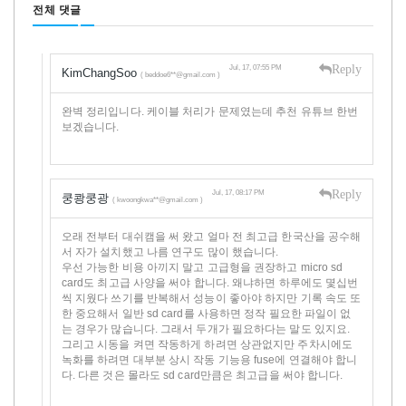
전체 댓글
Reply
Jul, 17, 07:55 PM
KimChangSoo
( beddoe6**@gmail.com )
완벽 정리입니다. 케이블 처리가 문제였는데 추천 유튜브 한번
보겠습니다.
Reply
Jul, 17, 08:17 PM
쿵쾅쿵광
( kwoongkwa**@gmail.com )
오래 전부터 대쉬캠을 써 왔고 얼마 전 최고급 한국산을 공수해
서 자가 설치했고 나름 연구도 많이 했습니다.
우선 가능한 비용 아끼지 말고 고급형을 권장하고 micro sd
card도 최고급 사양을 써야 합니다. 왜냐하면 하루에도 몇십번
씩 지웠다 쓰기를 반복해서 성능이 좋아야 하지만 기록 속도 또
한 중요해서 일반 sd card를 사용하면 정작 필요한 파일이 없
는 경우가 많습니다. 그래서 두개가 필요하다는 말도 있지요.
그리고 시동을 켜면 작동하게 하려면 상관없지만 주차시에도
녹화를 하려면 대부분 상시 작동 기능용 fuse에 연결해야 합니
다. 다른 것은 몰라도 sd card만큼은 최고급을 써야 합니다.