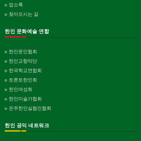
업소록
찾아오시는 길
한인 문화예술 연합
한인문인협회
한인교향악단
한국학교연합회
토론토한인회
한인여성회
한인미술가협회
온주한인실협인협회
한인 공익 네트워크