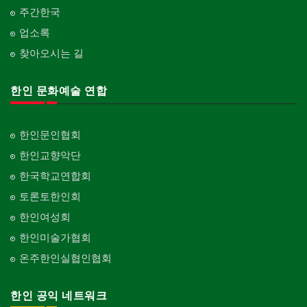
주간한국
업소록
찾아오시는 길
한인 문화예술 연합
한인문인협회
한인교향악단
한국학교연합회
토론토한인회
한인여성회
한인미술가협회
온주한인실협인협회
한인 공익 네트워크