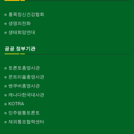
홍푹정신건강협회
생명의전화
생태희망연대
공공 정부기관
토론토총영사관
몬트리올총영사관
벤쿠버총영사관
캐나다한국대사관
KOTRA
민주평통토론토
재외통포협력센터