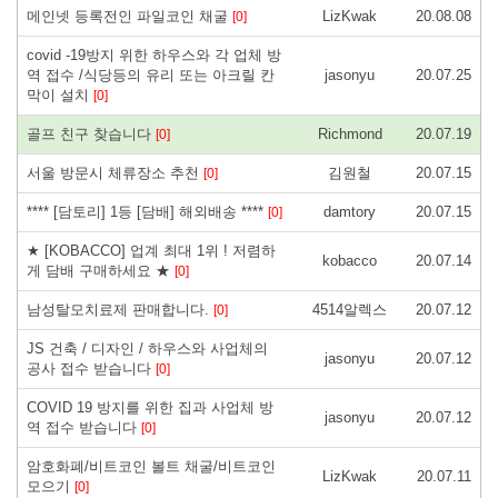
메인넷 등록전인 파일코인 채굴
LizKwak
20.08.08
[0]
covid -19방지 위한 하우스와 각 업체 방
역 접수 /식당등의 유리 또는 아크릴 칸
jasonyu
20.07.25
막이 설치
[0]
골프 친구 찾습니다
Richmond
20.07.19
[0]
서울 방문시 체류장소 추천
김원철
20.07.15
[0]
**** [담토리] 1등 [담배] 해외배송 ****
damtory
20.07.15
[0]
★ [KOBACCO] 업계 최대 1위 ! 저렴하
kobacco
20.07.14
게 담배 구매하세요 ★
[0]
남성탈모치료제 판매합니다.
4514알렉스
20.07.12
[0]
JS 건축 / 디자인 / 하우스와 사업체의
jasonyu
20.07.12
공사 접수 받습니다
[0]
COVID 19 방지를 위한 집과 사업체 방
jasonyu
20.07.12
역 접수 받습니다
[0]
암호화폐/비트코인 볼트 채굴/비트코인
LizKwak
20.07.11
모으기
[0]