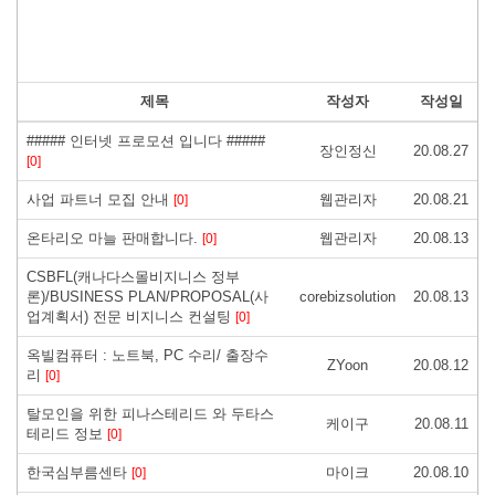
제목
작성자
작성일
##### 인터넷 프로모션 입니다 #####
장인정신
20.08.27
[0]
사업 파트너 모집 안내
웹관리자
20.08.21
[0]
온타리오 마늘 판매합니다.
웹관리자
20.08.13
[0]
CSBFL(캐나다스몰비지니스 정부
론)/BUSINESS PLAN/PROPOSAL(사
corebizsolution
20.08.13
업계획서) 전문 비지니스 컨설팅
[0]
옥빌컴퓨터 : 노트북, PC 수리/ 출장수
ZYoon
20.08.12
리
[0]
탈모인을 위한 피나스테리드 와 두타스
케이구
20.08.11
테리드 정보
[0]
한국심부름센타
마이크
20.08.10
[0]