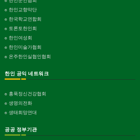
한인문인협회
한인교향악단
한국학교연합회
토론토한인회
한인여성회
한인미술가협회
온주한인실협인협회
한인 공익 네트워크
홍푹정신건강협회
생명의전화
생태희망연대
공공 정부기관