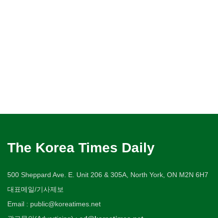
The Korea Times Daily
500 Sheppard Ave. E. Unit 206 & 305A, North York, ON M2N 6H7
대표메일/기사제보
Email : public@koreatimes.net