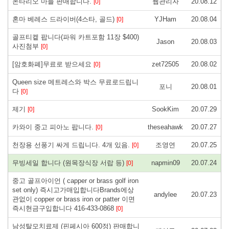
온타리오 마늘 판매합니다.
웹관리자
20.08.12
[0]
혼마 베레스 드라이버(4스타, 골드)
YJHam
20.08.04
[0]
골프티켙 팝니다(파워 카트포함 11장 $400)
Jason
20.08.03
사진첨부
[0]
[암호화폐]무료로 받으세요
zet72505
20.08.02
[0]
Queen size 메트레스와 박스 무료로드립니
포니
20.08.01
다
[0]
제기
SookKim
20.07.29
[0]
카와이 중고 피아노 팝니다.
theseahawk
20.07.27
[0]
천장용 선풍기 싸게 드립니다. 4개 있음.
조영연
20.07.25
[0]
무빙세일 합니다 (원목장식장 서랍 등)
napmin09
20.07.24
[0]
중고 골프아이언 ( capper or brass golf iron
set only) 즉시고가매입합니다Brands에상
andylee
20.07.23
관없이 copper or brass iron or patter 이면
즉시현금구입합니다 416-433-0868
[0]
남성탈모치료제 (핀페시아 600정) 판매합니