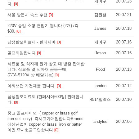
케이구
20.07.23
다.
[0]
서울 방문시 숙소 추천
김원철
20.07.21
[0]
220V 승압 소형 변압기 팝니다.(2개) /각
James
20.07.18
$30.
[0]
남성탈모치료제 - 핀페시아
케이구
20.07.16
[0]
골프티켙팝니다
Jason
20.07.15
[0]
식료품 및 식자재 원가 창고 대 방출 판매합
니다. 식료품 및 식자재 공동구매
Food
20.07.13
(GTA-$120이상 배달가능)
[0]
아껴쓰던 가전제품 팝니다.
london
20.07.12
[0]
남성탈모치료제 (핀페시아600정) 판매합니
4514알렉스
20.07.10
다.
[0]
중고 골프아이언 ( capper or brass golf
iron set only) 즉시고가매입합니다Brands
andylee
20.07.06
에상관없이 copper or brass iron or patter
이면 즉시현금구입합니다
[0]