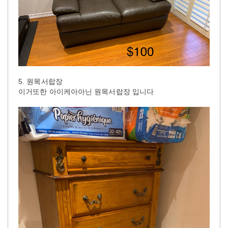
5. 원목서랍장
이거또한 아이케아아닌 원목서랍장 입니다