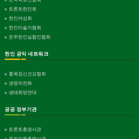
토론토한인회
한인여성회
한인미술가협회
온주한인실협인협회
한인 공익 네트워크
홍푹정신건강협회
생명의전화
생태희망연대
공공 정부기관
토론토총영사관
몬트리올총영사관