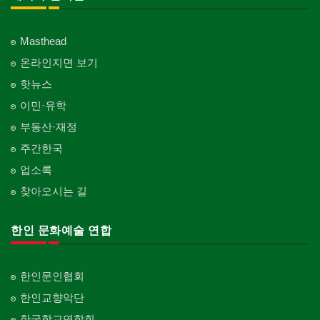
Masthead
온라인지면 보기
핫뉴스
이민·유학
부동산·재정
주간한국
업소록
찾아오시는 길
한인 문화예술 연합
한인문인협회
한인교향악단
한국학교연합회