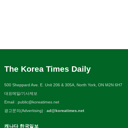
The Korea Times Daily
500 Sheppard Ave. E. Unit 206 & 305A, North York, ON M2N 6H7
대표메일/기사제보
Email : public@koreatimes.net
광고문의(Advertising) :
ad@koreatimes.net
캐나다 한국일보