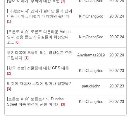
[영어 이야기] 후회에 대한 표현
KimChangSoo
20.07.24
[0]
[퍼 왔습니다] 갑자기 불어난 물에 잠겨
버린 내 차... 이렇게 대처하면 됩니다
KimChangSoo
20.07.24
[1]
[토론토 이슈] 토론토 다운타운 Airbnb
임대 전용 콘도의 공실률이 치솟았다
KimChangSoo
20.07.24
고...
[0]
원기회복에 도움이 되는 영양성분 추천
Anydramas2019
20.07.24
드립니다.
[1]
[한국 정보] 스쿨존에 대한 GPS 대응
KimChangSoo
20.07.23
[2]
티켓이 자동차 보험에 얼마나 영향을?
patuckjohn
20.07.23
[3]
[토론토 이슈] 토론토시의 Dundas
KimChangSoo
20.07.23
Street 이름 변경에 관한 이야기
[3]