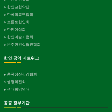
한인교향악단
한국학교연합회
토론토한인회
한인여성회
한인미술가협회
온주한인실협인협회
한인 공익 네트워크
홍푹정신건강협회
생명의전화
생태희망연대
공공 정부기관