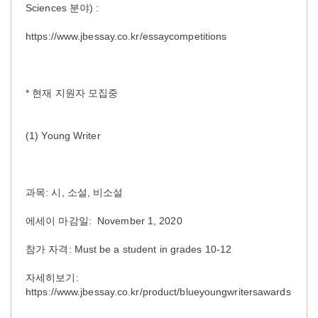
Sciences 분야) :
https://www.jbessay.co.kr/essaycompetitions
* 현재 지원자 모집중
(1) Young Writer
과목: 시, 소설, 비소설
에세이 마감일: November 1, 2020
참가 자격: Must be a student in grades 10-12
자세히보기:
https://www.jbessay.co.kr/product/blueyoungwritersawards