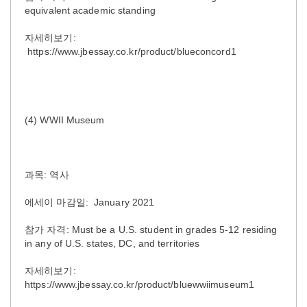
equivalent academic standing
자세히보기:
https://www.jbessay.co.kr/product/blueconcord1
(4) WWII Museum
과목: 역사
에세이 마감일: January 2021
참가 자격: Must be a U.S. student in grades 5-12 residing
in any of U.S. states, DC, and territories
자세히보기:
https://www.jbessay.co.kr/product/bluewwiimuseum1