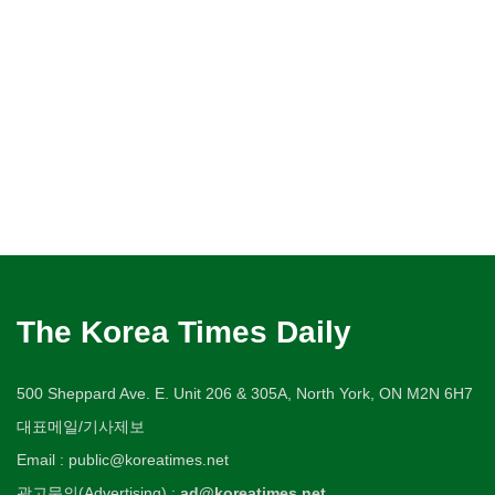
The Korea Times Daily
500 Sheppard Ave. E. Unit 206 & 305A, North York, ON M2N 6H7
대표메일/기사제보
Email : public@koreatimes.net
광고문의(Advertising) :
ad@koreatimes.net