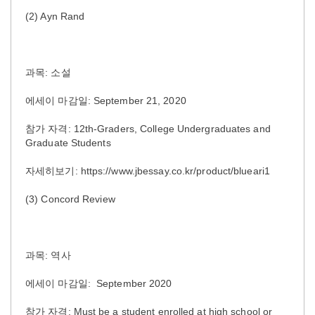
(2) Ayn Rand
과목: 소설
에세이 마감일: September 21, 2020
참가 자격: 12th-Graders, College Undergraduates and
Graduate Students
자세히보기: https://www.jbessay.co.kr/product/blueari1
(3) Concord Review
과목: 역사
에세이 마감일: September 2020
참가 자격: Must be a student enrolled at high school or