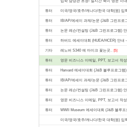
입학 담당관 초청! 실시간 북미 명문 미
튜터
미국/영국/호주/캐나다/한국 대학(원) 입
튜터
IB/AP/에세이 과제/논문 (J&B 그린프로
튜터
논문 레슨/컨설팅 (J&B 그린프로그램) 
튜터
하버드 에세이대회 (HUEA/HCER) 안내 
기타
레노버 S340 에 마이크 꽃는곳..
[5]
튜터
영문 비즈니스 이메일, PPT, 보고서 작
튜터
Harvard 에세이대회 (J&B 블루프로그램
튜터
IB/AP/에세이 과제/논문 (J&B 그린프로
튜터
논문 레슨/컨설팅 (J&B 그린프로그램) 
튜터
영문 비즈니스 이메일, PPT, 보고서 작
튜터
WWII Museum 에세이대회 (J&B 블루
미국/영국/호주/캐나다/한국 대학(원) 입