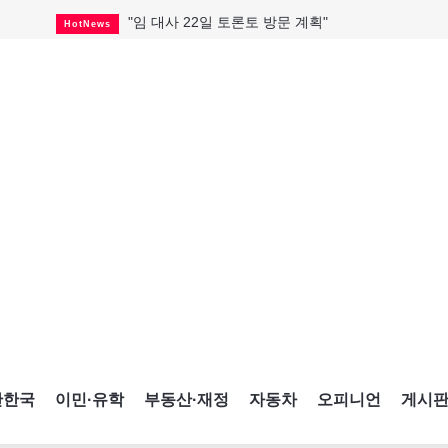
"임 대사 22일 토론토 방문 계획"
HotNews
캐나다 관광업, 올여름 기록적 호황
HotNews
온타리오 3곳 보궐선거 확정
HotNews
캐나다·미국 교역 20억 불 감소
HotNews
온타리오 공공기관 8곳 감사
HotNews
국내 신차 판매 2개월 연속 증가
Car
토론토 임대주택 5,600가구 공급
HotNews
"음향 시스템 필요한가요?"
HotNews
자매 작가, 장애인 재활캠프서 특별한 재능기부
HotNews
간한국
이민·유학
부동산·재정
자동차
오피니언
게시