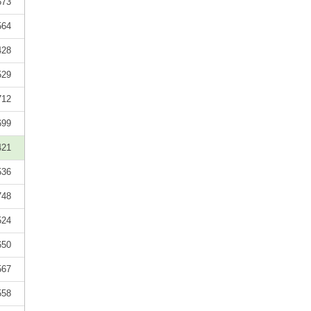
673
564
428
529
712
699
421
536
748
524
650
567
558