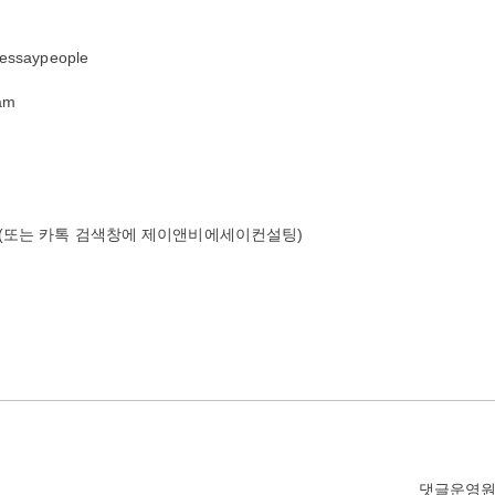
essaypeople
ram
_Fxcgpj (또는 카톡 검색창에 제이앤비에세이컨설팅)
댓글운영