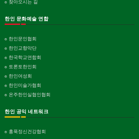
찾아오시는 길
한인 문화예술 연합
한인문인협회
한인교향악단
한국학교연합회
토론토한인회
한인여성회
한인미술가협회
온주한인실협인협회
한인 공익 네트워크
홍푹정신건강협회