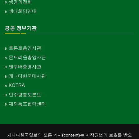
생명의전화
생태희망연대
공공 정부기관
토론토총영사관
몬트리올총영사관
벤쿠버총영사관
캐나다한국대사관
KOTRA
민주평통토론토
재외통포협력센터
캐나다한국일보의 모든 기사(content)는 저작권법의 보호를 받으