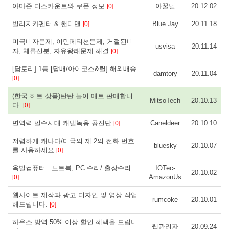
아마존 디스카운트와 쿠폰 정보
아꿀딜
20.12.02
[0]
빌리지카펜터 & 핸디맨
Blue Jay
20.11.18
[0]
미국비자문제, 이민페티션문제, 거절된비
usvisa
20.11.14
자, 체류신분, 자유왕래문제 해결
[0]
[담토리] 1등 [담배/아이코스&릴] 해외배송
damtory
20.11.04
[0]
(한국 히트 상품)탄탄 놀이 매트 판매합니
MitsoTech
20.10.13
다.
[0]
면역력 필수시대 캐넬녹용 공진단
Caneldeer
20.10.10
[0]
저렴하게 캐나다/미국의 제 2의 전화 번호
bluesky
20.10.07
를 사용하세요
[0]
옥빌컴퓨터 : 노트북, PC 수리/ 출장수리
IOTec-
20.10.02
AmazonUs
[0]
웹사이트 제작과 광고 디자인 및 영상 작업
rumcoke
20.10.01
해드립니다.
[0]
하우스 방역 50% 이상 할인 혜택을 드립니
웹관리자
20.09.24