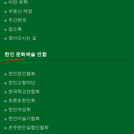
이민·유학
부동산·재정
주간한국
업소록
찾아오시는 길
한인 문화예술 연합
한인문인협회
한인교향악단
한국학교연합회
토론토한인회
한인여성회
한인미술가협회
온주한인실협인협회