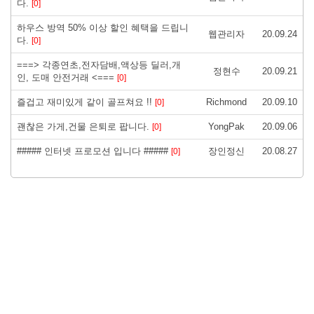
다.
[0]
하우스 방역 50% 이상 할인 혜택을 드립니
웹관리자
20.09.24
다.
[0]
===> 각종연초,전자담배,액상등 딜러,개
정현수
20.09.21
인, 도매 안전거래 <===
[0]
즐겁고 재미있게 같이 골프쳐요 !!
Richmond
20.09.10
[0]
괜찮은 가게,건물 은퇴로 팝니다.
YongPak
20.09.06
[0]
##### 인터넷 프로모션 입니다 #####
장인정신
20.08.27
[0]