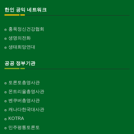
한인 공익 네트워크
홍푹정신건강협회
생명의전화
생태희망연대
공공 정부기관
토론토총영사관
몬트리올총영사관
벤쿠버총영사관
캐나다한국대사관
KOTRA
민주평통토론토