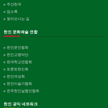
주간한국
업소록
찾아오시는 길
한인 문화예술 연합
한인문인협회
한인교향악단
한국학교연합회
토론토한인회
한인여성회
한인미술가협회
온주한인실협인협회
한인 공익 네트워크