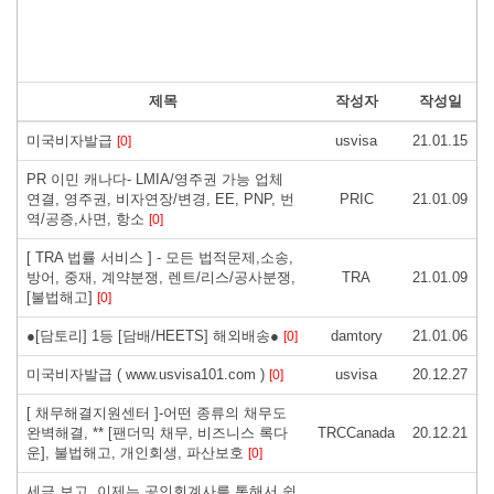
제목
작성자
작성일
미국비자발급
usvisa
21.01.15
[0]
PR 이민 캐나다- LMIA/영주권 가능 업체
연결, 영주권, 비자연장/변경, EE, PNP, 번
PRIC
21.01.09
역/공증,사면, 항소
[0]
[ TRA 법률 서비스 ] - 모든 법적문제,소송,
방어, 중재, 계약분쟁, 렌트/리스/공사분쟁,
TRA
21.01.09
[불법해고]
[0]
●[담토리] 1등 [담배/HEETS] 해외배송●
damtory
21.01.06
[0]
미국비자발급 ( www.usvisa101.com )
usvisa
20.12.27
[0]
[ 채무해결지원센터 ]-어떤 종류의 채무도
완벽해결, ** [팬더믹 채무, 비즈니스 록다
TRCCanada
20.12.21
운], 불법해고, 개인회생, 파산보호
[0]
세금 보고, 이제는 공인회계사를 통해서 쉽