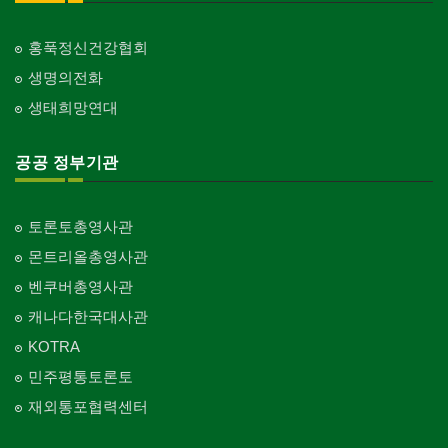
홍푹정신건강협회
생명의전화
생태희망연대
공공 정부기관
토론토총영사관
몬트리올총영사관
벤쿠버총영사관
캐나다한국대사관
KOTRA
민주평통토론토
재외통포협력센터