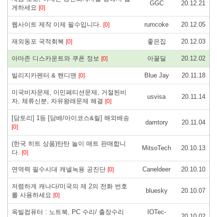
GGC
20.12.21
게하세요
[0]
웹사이트 제작 이제 필수입니다.
rumcoke
20.12.05
[0]
재외동포 국적회복
좋은집
20.12.03
[0]
아마존 디스카운트와 쿠폰 정보
아꿀딜
20.12.02
[0]
빌리지카펜터 & 핸디맨
Blue Jay
20.11.18
[0]
미국비자문제, 이민페티션문제, 거절된비
usvisa
20.11.14
자, 체류신분, 자유왕래문제 해결
[0]
[담토리] 1등 [담배/아이코스&릴] 해외배송
damtory
20.11.04
[0]
(한국 히트 상품)탄탄 놀이 매트 판매합니
MitsoTech
20.10.13
다.
[0]
면역력 필수시대 캐넬녹용 공진단
Caneldeer
20.10.10
[0]
저렴하게 캐나다/미국의 제 2의 전화 번호
bluesky
20.10.07
를 사용하세요
[0]
옥빌컴퓨터 : 노트북, PC 수리/ 출장수리
IOTec-
20.10.02