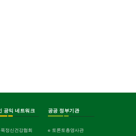
인 공익 네트워크
공공 정부기관
홍푹정신건강협회
토론토총영사관