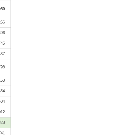
050
266
606
745
537
798
163
364
604
012
828
741