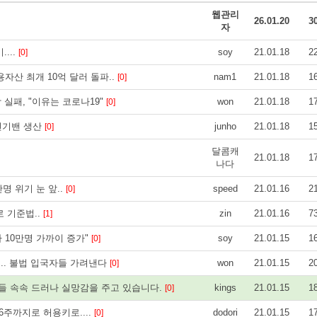
웹관리
26.01.20
3
자
...
soy
21.01.18
2
[0]
자산 최개 10억 달러 돌파..
nam1
21.01.18
1
[0]
 실패, "이유는 코로나19"
won
21.01.18
1
[0]
…전기밴 생산
junho
21.01.18
1
[0]
달콤캐
21.01.18
1
나다
명 위기 눈 앞..
speed
21.01.16
2
[0]
 기준법..
zin
21.01.16
7
[1]
자 10만명 가까이 증가"
soy
21.01.15
1
[0]
... 불법 입국자들 가려낸다
won
21.01.15
2
[0]
들 속속 드러나 실망감을 주고 있습니다.
kings
21.01.15
1
[0]
6주까지로 허용키로....
dodori
21.01.15
1
[0]