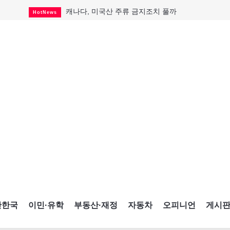
캐나다, 미국산 주류 금지조치 풀까
HotNews
제주 전국체전 10월16일 개막
CultureSports
퇴역 군용기, 산불 진화에 투입
HotNews
국세청 등 해킹 피해자 보상 청구 시작
HotNews
살사축제 총격 용의자 기소
HotNews
아동병원 직원 성범죄 혐의로 기소
HotNews
미국 영주권 수속 한인, 공항서 체포돼
HotNews
K-컬처 크루즈 타고 토론토 달군다
CultureSports
CNE에 한국의 맛과 멋 스며든다
HotNews
간한국
이민·유학
부동산·재정
자동차
오피니언
게시