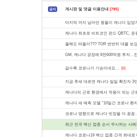
게시판 및 댓글 이용안내
[795]
공지
마지막 까지 남아던 몽돌이 캐나다 입양기.
캐나다 최초로 비트코인 펀드 QBTC, 운용
올해도 떠돌이??? TOR 번번히 대물 보강
GM, 캐나다 공장에 8천600억원 투자
갈수록 코로나가 기승이네요....
[0]
지금 추세 대로면 캐나다 일일 확진자 3만
캐나다의 근로 환경에서 적용이 되는 근로
캐나다 새 예측 모델 "10일간 코로나 환
코로나 영향으로 캐나다 빗장을 더 꽁꽁.
최근 전국 백신 접종 순서 무시하는 사례
캐나다 코로나19 백신 접종 간격 최대로 