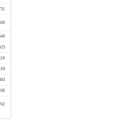
731
500
640
823
116
159
883
836
762