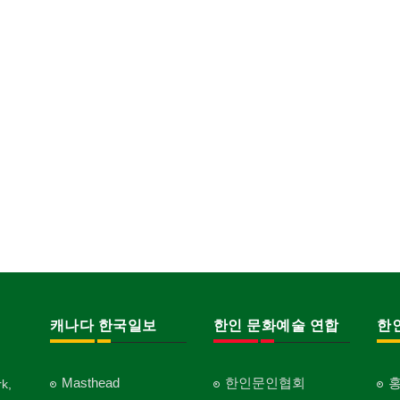
캐나다 한국일보
한인 문화예술 연합
한
Masthead
한인문인협회
k,