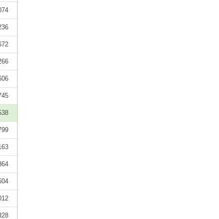
074
236
672
266
606
745
538
799
163
364
604
012
828