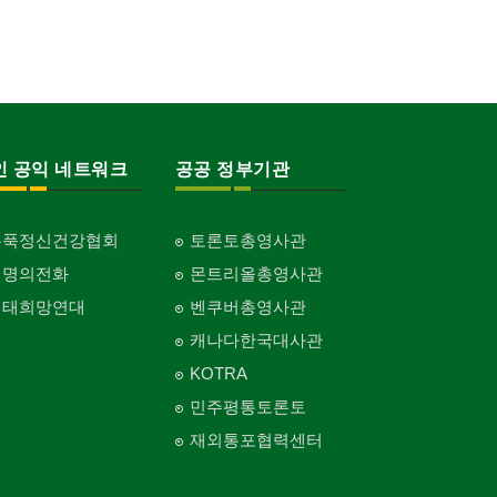
인 공익 네트워크
공공 정부기관
홍푹정신건강협회
토론토총영사관
생명의전화
몬트리올총영사관
생태희망연대
벤쿠버총영사관
캐나다한국대사관
KOTRA
민주평통토론토
재외통포협력센터