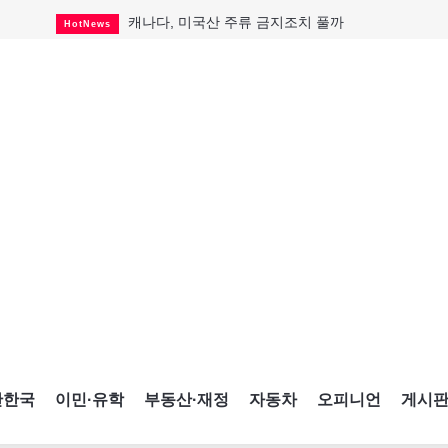
캐나다, 미국산 주류 금지조치 풀까
HotNews
"과도한 재산세 인상 억제"
HotNews
답 안 보이는 이란 전쟁
International
국세청 등 해킹 피해자 보상 청구 시작
HotNews
"美 정보기관, 독일 공항 폭발드론 러시아 소유 
International
성 접대하고, 유흥 주점서 공금 쓰고
HotNews
폭염에 다뉴브강 수위 낮아지자
International
구글과 메타가 발길 돌린 이유
Opinion
CNE에 한국의 맛과 멋 스며든다
HotNews
간한국
이민·유학
부동산·재정
자동차
오피니언
게시