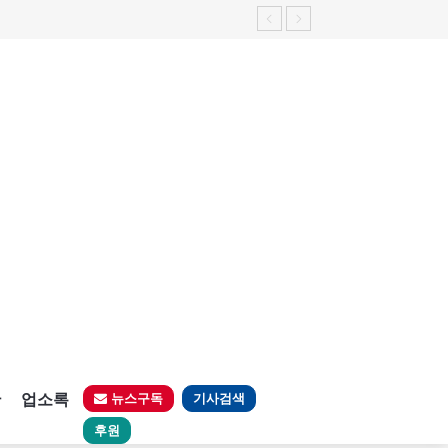
가능성 제기"
판
업소록
뉴스구독
기사검색
후원