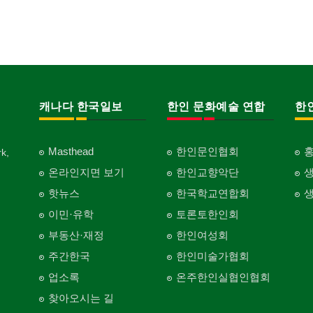
캐나다 한국일보
한인 문화예술 연합
한
Masthead
한인문인협회
k,
온라인지면 보기
한인교향악단
핫뉴스
한국학교연합회
이민·유학
토론토한인회
부동산·재정
한인여성회
주간한국
한인미술가협회
업소록
온주한인실협인협회
찾아오시는 길