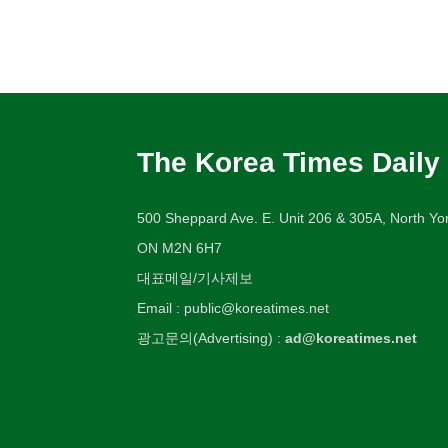
The Korea Times Daily
500 Sheppard Ave. E. Unit 206 & 305A, North Yor
ON M2N 6H7
대표메일/기사제보
Email : public@koreatimes.net
광고문의(Advertising) :
ad@koreatimes.net