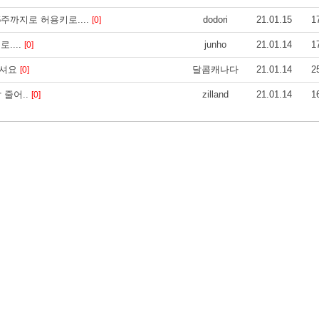
주까지로 허용키로....
dodori
21.01.15
1
[0]
....
junho
21.01.14
1
[0]
하셔요
달콤캐나다
21.01.14
2
[0]
 줄어..
zilland
21.01.14
1
[0]