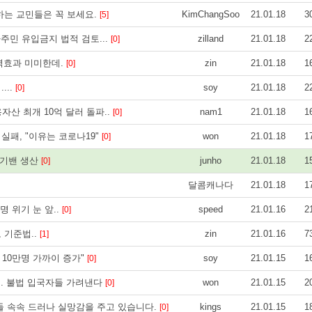
하는 교민들은 꼭 보세요.
KimChangSoo
21.01.18
3
[5]
타주민 유입금지 법적 검토...
zilland
21.01.18
2
[0]
방역효과 미미한데.
zin
21.01.18
1
[0]
...
soy
21.01.18
2
[0]
자산 최개 10억 달러 돌파..
nam1
21.01.18
1
[0]
 실패, "이유는 코로나19"
won
21.01.18
1
[0]
전기밴 생산
junho
21.01.18
1
[0]
달콤캐나다
21.01.18
1
 위기 눈 앞..
speed
21.01.16
2
[0]
 기준법..
zin
21.01.16
7
[1]
 10만명 가까이 증가"
soy
21.01.15
1
[0]
.. 불법 입국자들 가려낸다
won
21.01.15
2
[0]
들 속속 드러나 실망감을 주고 있습니다.
kings
21.01.15
1
[0]