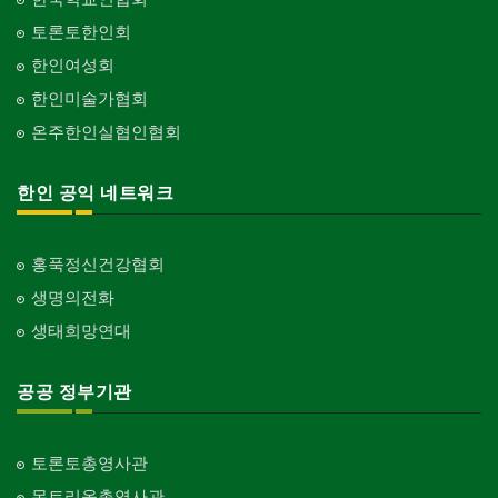
토론토한인회
한인여성회
한인미술가협회
온주한인실협인협회
한인 공익 네트워크
홍푹정신건강협회
생명의전화
생태희망연대
공공 정부기관
토론토총영사관
몬트리올총영사관