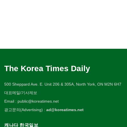
The Korea Times Daily
500 Sheppard Ave. E. Unit 206 & 305A, North York, ON M2N 6H7
대표메일/기사제보
Email : public@koreatimes.net
광고문의(Advertising) :
ad@koreatimes.net
캐나다 한국일보