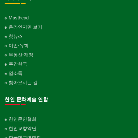
Masthead
온라인지면 보기
핫뉴스
이민·유학
부동산·재정
주간한국
업소록
찾아오시는 길
한인 문화예술 연합
한인문인협회
한인교향악단
한국학교연합회