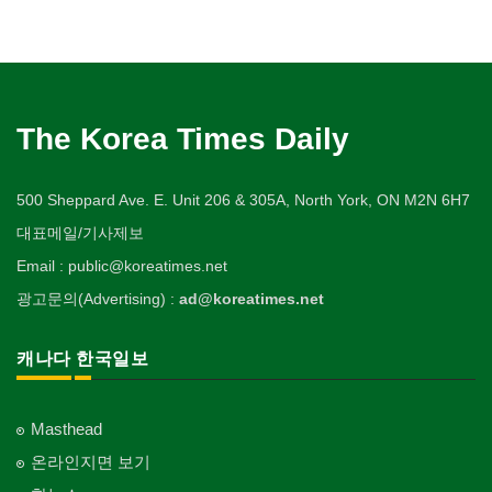
The Korea Times Daily
500 Sheppard Ave. E. Unit 206 & 305A, North York, ON M2N 6H7
대표메일/기사제보
Email : public@koreatimes.net
광고문의(Advertising) :
ad@koreatimes.net
캐나다 한국일보
Masthead
온라인지면 보기