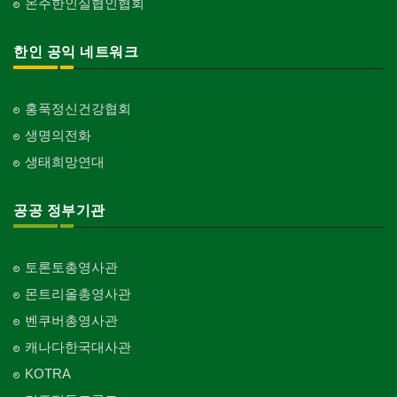
온주한인실협인협회
한인 공익 네트워크
홍푹정신건강협회
생명의전화
생태희망연대
공공 정부기관
토론토총영사관
몬트리올총영사관
벤쿠버총영사관
캐나다한국대사관
KOTRA