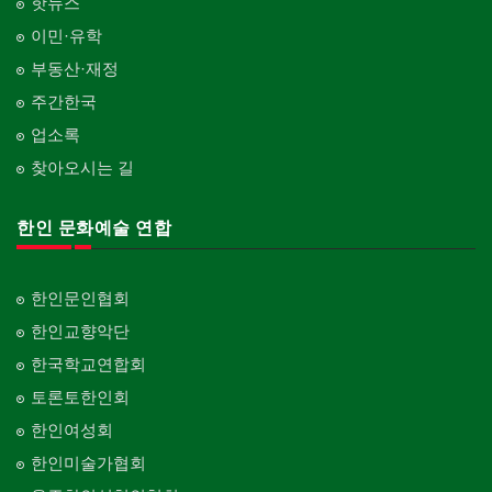
핫뉴스
이민·유학
부동산·재정
주간한국
업소록
찾아오시는 길
한인 문화예술 연합
한인문인협회
한인교향악단
한국학교연합회
토론토한인회
한인여성회
한인미술가협회