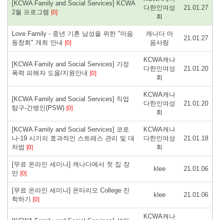
[KCWA Family and Social Services] KCWA
다한인여성
21.01.27
2월 프로그램
[0]
회
Love Family - 중년 기혼 남성을 위한 "마음
캐나다 마
21.01.27
동창회" 개최 안내
음사랑
[0]
KCWA캐나
[KCWA Family and Social Services] 가정
다한인여성
21.01.20
폭력 피해자 도움/지원안내
[0]
회
KCWA캐나
[KCWA Family and Social Services] 직업
다한인여성
21.01.20
탐구-간병인(PSW)
[0]
회
[KCWA Family and Social Services] 코로
KCWA캐나
나-19 시기의 효과적인 스트레스 관리 및 대
다한인여성
21.01.18
처법
회
[0]
[무료 온라인 세미나] 캐나다에서 첫 집 장
klee
21.01.06
만
[0]
[무료 온라인 세미나] 온타리오 College 진
klee
21.01.06
학하기
[0]
KCWA캐나