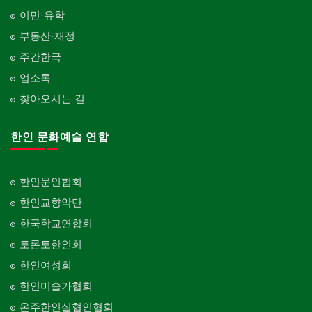
이민·유학
부동산·재정
주간한국
업소록
찾아오시는 길
한인 문화예술 연합
한인문인협회
한인교향악단
한국학교연합회
토론토한인회
한인여성회
한인미술가협회
온주한인실협인협회