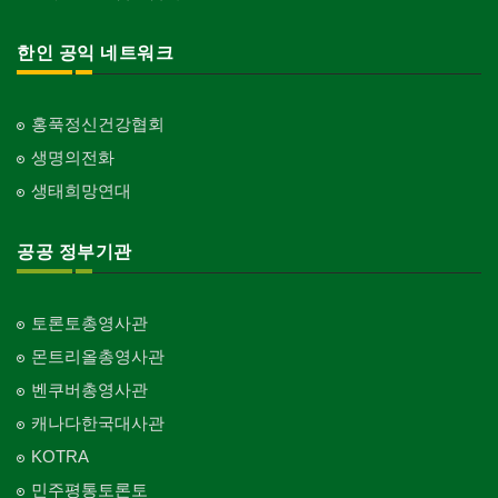
한인 공익 네트워크
홍푹정신건강협회
생명의전화
생태희망연대
공공 정부기관
토론토총영사관
몬트리올총영사관
벤쿠버총영사관
캐나다한국대사관
KOTRA
민주평통토론토