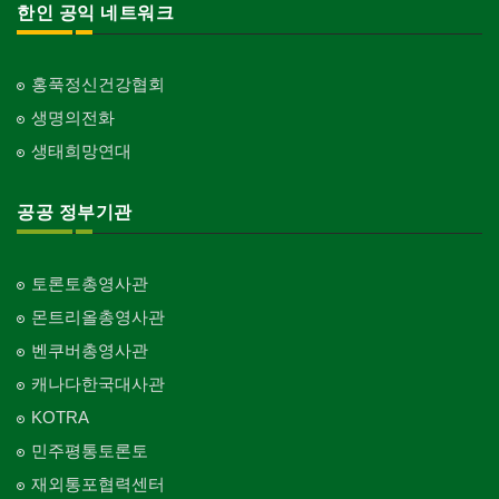
한인 공익 네트워크
홍푹정신건강협회
생명의전화
생태희망연대
공공 정부기관
토론토총영사관
몬트리올총영사관
벤쿠버총영사관
캐나다한국대사관
KOTRA
민주평통토론토
재외통포협력센터