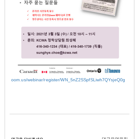
oom.us/webinar/register/WN_5nZ2SSpfSLiwh7QYsjeQ0g