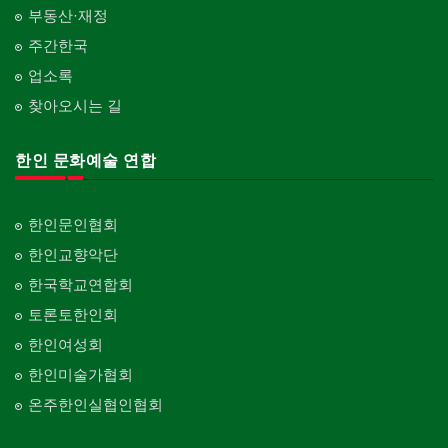
부동산·재정
주간한국
업소록
찾아오시는 길
한인 문화예술 연합
한인문인협회
한인교향악단
한국학교연합회
토론토한인회
한인여성회
한인미술가협회
온주한인실협인협회