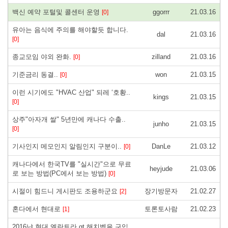
백신 예약 포털및 콜센터 운영
ggorrr
21.03.16
[0]
유아는 음식에 주의를 해야할듯 합니다.
dal
21.03.16
[0]
종교모임 야외 완화.
zilland
21.03.16
[0]
기준금리 동결..
won
21.03.15
[0]
이런 시기에도 "HVAC 산업" 되레 ‘호황..
kings
21.03.15
[0]
상주"아자개 쌀" 5년만에 캐나다 수출..
junho
21.03.15
[0]
기사인지 메모인지 알림인지 구분이..
DanLe
21.03.12
[0]
캐나다에서 한국TV를 "실시간"으로 무료
heyjude
21.03.06
로 보는 방법(PC에서 보는 방법)
[0]
시절이 힘드니 게시판도 조용하군요
장기방문자
21.02.27
[2]
혼다에서 현대로
토론토사람
21.02.23
[1]
2016냔 현대 엘란트라 gt 해치벡을 구입