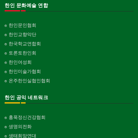
한인 문화예술 연합
한인문인협회
한인교향악단
한국학교연합회
토론토한인회
한인여성회
한인미술가협회
온주한인실협인협회
한인 공익 네트워크
홍푹정신건강협회
생명의전화
생태희망연대