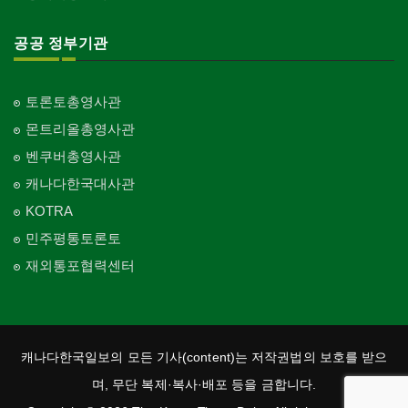
공공 정부기관
토론토총영사관
몬트리올총영사관
벤쿠버총영사관
캐나다한국대사관
KOTRA
민주평통토론토
재외통포협력센터
캐나다한국일보의 모든 기사(content)는 저작권법의 보호를 받으
며, 무단 복제·복사·배포 등을 금합니다.