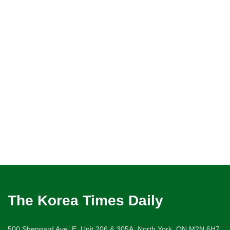
The Korea Times Daily
500 Sheppard Ave. E. Unit 206 & 305A, North York, ON M2N 6H7