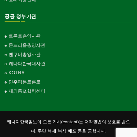
공공 정부기관
토론토총영사관
몬트리올총영사관
벤쿠버총영사관
캐나다한국대사관
KOTRA
민주평통토론토
재외통포협력센터
캐나다한국일보의 모든 기사(content)는 저작권법의 보호를 받으
며, 무단 복제·복사·배포 등을 금합니다.