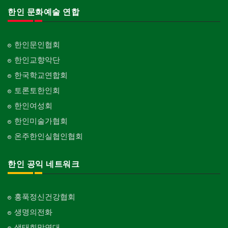
한인 문화예술 연합
한인문인협회
한인교향악단
한국학교연합회
토론토한인회
한인여성회
한인미술가협회
온주한인실협인협회
한인 공익 네트워크
홍푹정신건강협회
생명의전화
생태희망연대