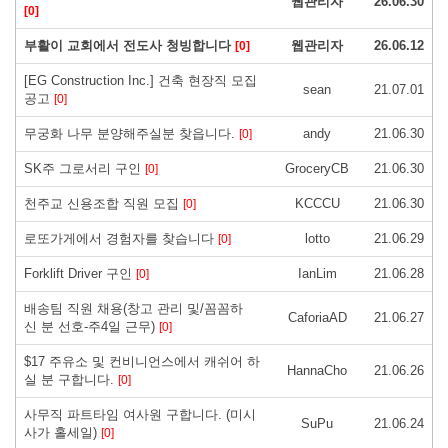
웹관리자
26.06.30
[0]
부활이 교회에서 전도사 청빙합니다
웹관리자
26.06.12
[0]
[EG Construction Inc.] 건축 현장직 모집
sean
21.07.01
공고
[0]
무궁화 나무 분양해주실분 찾읍니다.
andy
21.06.30
[0]
SK주 그로서리 구인
GroceryCB
21.06.30
[0]
천주교 신용조합 직원 모집
KCCCU
21.06.30
[0]
로또가게에서 경험자를 찾습니다
lotto
21.06.29
[0]
Forklift Driver 구인
IanLim
21.06.28
[0]
배송팀 직원 채용(창고 관리 및/꼼꼼하
CaforiaAD
21.06.27
신 분 선호-주4일 근무)
[0]
$17 주유소 및 컨비니언스에서 캐쉬어 하
HannaCho
21.06.26
실 분 구합니다.
[0]
사무직 파트타임 여사원 구합니다. (미시
SuPu
21.06.24
사가 홀세일)
[0]