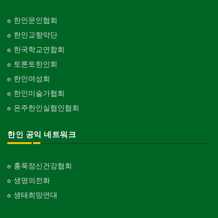
한인문인협회
한인교향악단
한국학교연합회
토론토한인회
한인여성회
한인미술가협회
온주한인실협인협회
한인 공익 네트워크
홍푹정신건강협회
생명의전화
생태희망연대