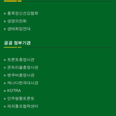
홍푹정신건강협회
생명의전화
생태희망연대
공공 정부기관
토론토총영사관
몬트리올총영사관
벤쿠버총영사관
캐나다한국대사관
KOTRA
민주평통토론토
재외통포협력센터