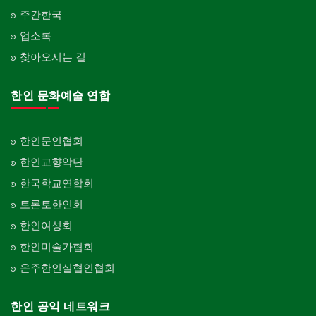
주간한국
업소록
찾아오시는 길
한인 문화예술 연합
한인문인협회
한인교향악단
한국학교연합회
토론토한인회
한인여성회
한인미술가협회
온주한인실협인협회
한인 공익 네트워크