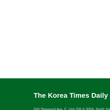
The Korea Times Daily
500 Sheppard Ave. E. Unit 206 & 305A, North Yor