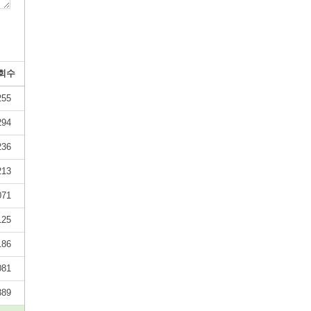
회수
255
294
236
213
071
125
186
081
389