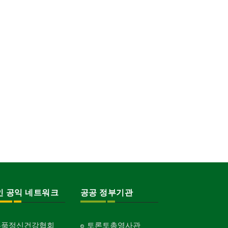
인 공익 네트워크
공공 정부기관
홍푹정신건강협회
토론토총영사관