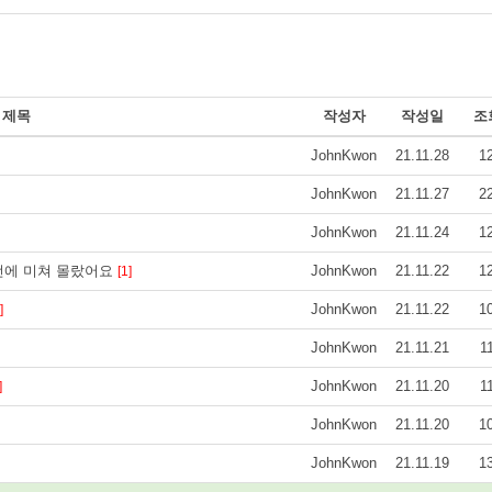
제목
작성자
작성일
조
JohnKwon
21.11.28
1
JohnKwon
21.11.27
2
JohnKwon
21.11.24
1
전에 미쳐 몰랐어요
JohnKwon
21.11.22
1
[1]
JohnKwon
21.11.22
1
]
JohnKwon
21.11.21
1
JohnKwon
21.11.20
1
]
JohnKwon
21.11.20
1
JohnKwon
21.11.19
1