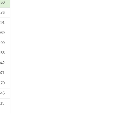
450
176
291
089
199
233
042
071
170
545
115