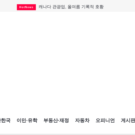
캐나다 관광업, 올여름 기록적 호황
HotNews
온타리오 3곳 보궐선거 확정
HotNews
캐나다·미국 교역 20억 불 감소
HotNews
온타리오 공공기관 8곳 감사
HotNews
국내 신차 판매 2개월 연속 증가
Car
토론토 임대주택 5,600가구 공급
HotNews
"음향 시스템 필요한가요?"
HotNews
자매 작가, 장애인 재활캠프서 특별한 재능기부
HotNews
"임 대사 22일 토론토 방문 계획"
HotNews
간한국
이민·유학
부동산·재정
자동차
오피니언
게시