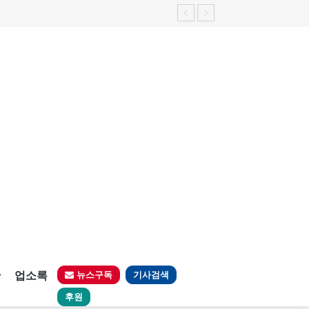
판
업소록
뉴스구독
기사검색
후원