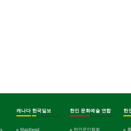
캐나다 한국일보
한인 문화예술 연합
한
Masthead
한인문인협회
k,