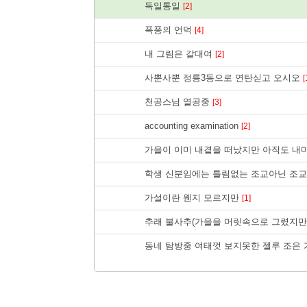
독일통일
[2]
폭풍의 언덕
[4]
내 그림은 갈대여
[2]
사뿐사뿐 정릉3동으로 연탄싣고 오시오
[
천공스님 열공중
[3]
accounting examination
[2]
가을이 이미 내곁을 떠났지만 아직도 
학생 신분임에는 틀림없는 조교아닌 조
가설이란 웬지 모르지만
[1]
추래 불사추(가을을 머릿속으로 그렸지만
동네 탐방중 여태껏 보지못한 젤루 조은