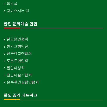
업소록
찾아오시는 길
한인 문화예술 연합
한인문인협회
한인교향악단
한국학교연합회
토론토한인회
한인여성회
한인미술가협회
온주한인실협인협회
한인 공익 네트워크