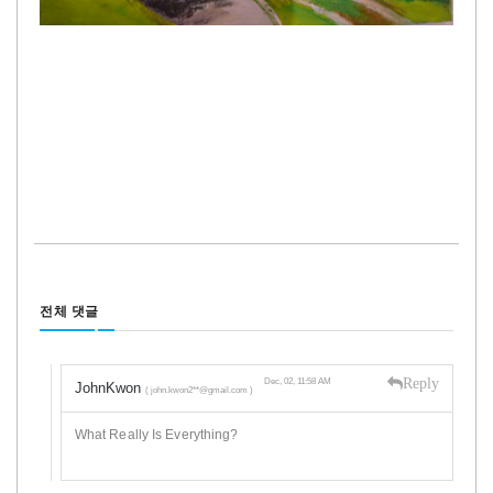
전체 댓글
Reply
Dec, 02, 11:58 AM
JohnKwon
( john.kwon2**@gmail.com )
What Really Is Everything?