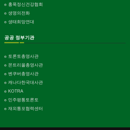
홍푹정신건강협회
생명의전화
생태희망연대
공공 정부기관
토론토총영사관
몬트리올총영사관
벤쿠버총영사관
캐나다한국대사관
KOTRA
민주평통토론토
재외통포협력센터