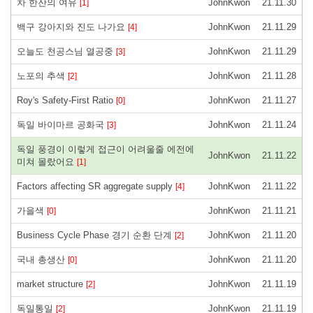
차 한잔의 여유
JohnKwon
21.11.30
[1]
백구 강아지와 진도 나가요
JohnKwon
21.11.29
[4]
오늘도 천공스님 열공중
JohnKwon
21.11.29
[3]
노포의 추색
JohnKwon
21.11.28
[2]
Roy's Safety-First Ratio
JohnKwon
21.11.27
[0]
독일 바이마르 공화국
JohnKwon
21.11.24
[3]
독일 풍경이 이렇게 접근이 어려울줄 에전에
JohnKwon
21.11.22
미쳐 몰랐어요
[1]
Factors affecting SR aggregate supply
JohnKwon
21.11.22
[4]
가을색
JohnKwon
21.11.21
[0]
Business Cycle Phase 경기 순환 단계
JohnKwon
21.11.20
[2]
국내 총생산
JohnKwon
21.11.20
[0]
market structure
JohnKwon
21.11.19
[2]
독일통일
JohnKwon
21.11.19
[2]