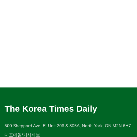
The Korea Times Daily
500 Sheppard Ave. E. Unit 206 & 305A, North York, ON M2N 6H7
대표메일/기사제보