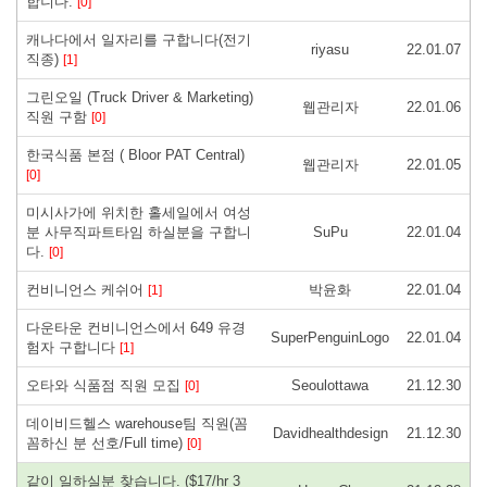
합니다.
[0]
캐나다에서 일자리를 구합니다(전기
riyasu
22.01.07
직종)
[1]
그린오일 (Truck Driver & Marketing)
웹관리자
22.01.06
직원 구함
[0]
한국식품 본점 ( Bloor PAT Central)
웹관리자
22.01.05
[0]
미시사가에 위치한 홀세일에서 여성
분 사무직파트타임 하실분을 구합니
SuPu
22.01.04
다.
[0]
컨비니언스 케쉬어
박윤화
22.01.04
[1]
다운타운 컨비니언스에서 649 유경
SuperPenguinLogo
22.01.04
험자 구합니다
[1]
오타와 식품점 직원 모집
Seoulottawa
21.12.30
[0]
데이비드헬스 warehouse팀 직원(꼼
Davidhealthdesign
21.12.30
꼼하신 분 선호/Full time)
[0]
같이 일하실분 찾습니다. ($17/hr 3