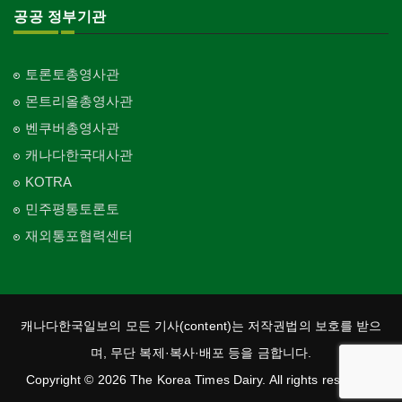
공공 정부기관
토론토총영사관
몬트리올총영사관
벤쿠버총영사관
캐나다한국대사관
KOTRA
민주평통토론토
재외통포협력센터
캐나다한국일보의 모든 기사(content)는 저작권법의 보호를 받으
며, 무단 복제·복사·배포 등을 금합니다.
Copyright © 2026 The Korea Times Dairy. All rights reserved.