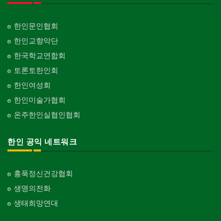
한인문인협회
한인교향악단
한국학교연합회
토론토한인회
한인여성회
한인미술가협회
온주한인실협인협회
한인 공익 네트워크
홍푹정신건강협회
생명의전화
생태희망연대