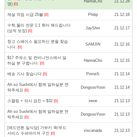
HannaCho
21.12.28
명)
[0]
제설 작업 시급 25불
Philip
21.12.18
[0]
수학,물리 전문 1:1 튜터 해드립니다
JayShin
21.12.17
(성적 보장)
[0]
창고 스페이스 필요하신 분을 찾습
SAMJIN
21.12.16
니다.
[0]
$17 주유소 및 컨비니언스에서 일
HannaCho
21.12.15
하실 분 구합니다.
[0]
배송 기사 찾습니다
PrimeS
21.12.14
[0]
Ah so Sushi에서 함께 일하실분 연
DongsooYoon
21.12.14
락주세요
[0]
스켈링 + 의사 검진 = $32
irene
21.12.13
[0]
Ah so Sushi에서 함께 일하실분 연
DongsooYoon
21.12.13
락주세요
[0]
[에드먼튼 일식당] 가부키 쿡/푸드
viscanada
21.12.13
서비스 수퍼바이져 구인
[0]