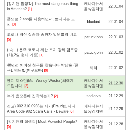
[김치맨 잡생각] The most dangerous thing
캐나다뉴서
22.01.04
in America?
울by김치맨
[1]
폰으로 2 app를 사용하면서, 뽀대나는 느
bluebird
22.01.04
낌
[0]
코로나 백신 접종과 중환자 입원률의 비교
patuckjohn
22.01.03
[0]
( 속보) 온주 코로나 제한 조치 강화 검토중
patuckjohn
22.01.02
(1월2일 현재 기준)
[1]
48년전 헤어진 친구를 찾습니다 박남순 (친
제리
22.01.02
구), 박남철(친구오빠)
[0]
웬디 웨스턴(Ms. Wendy Weston)씨에게
캐나다뉴서
21.12.30
드립니다.
울by김치맨
[2]
누가 음모론에 집착하는가?
sadlarva
21.12.29
[2]
경고) 902 316 0956는 사기(Fraud)입니다
캐나다뉴서
21.12.29
Area Code 902 Scam Calls - Beware
울by김치맨
[0]
[김치맨의 잡생각] Most Powerful People?
캐나다뉴서
21.12.28
울by김치맨
[0]