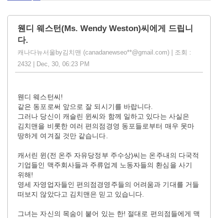
웬디 웨스턴(Ms. Wendy Weston)씨에게 드립니
다.
캐나다뉴서울by김치맨 (canadanewseo**@gmail.com) | 조회 :
2432 | Dec, 30, 06:23 PM
웬디 웨스턴씨!
같은 동포로써 앞으로 잘 되시기를 바랍니다.
그러나 당신이 캐슬린 윈씨와 함께 일하고 있다는 사실은
김치맨을 비롯한 여러 편의점경영 동포들로부터 매우 못마
땅하게 여겨질 것만 같습니다.
캐서린 윈(전 온주 자유당정부 주수상)씨는 온주내의 다국적
기업들인 맥주회사들과 주류업계 노동자들의 환심을 사기
위해!
영세 자영업자들인 편의점경영주들의 어려움과 기대를 거들
떠보지 않았다고 김치맨은 믿고 있습니다.
그녀는 자신의 목숨이 붙어 있는 한! 절대로 편의점들에게 맥