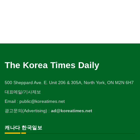
The Korea Times Daily
500 Sheppard Ave. E. Unit 206 & 305A, North York, ON M2N 6H7
대표메일/기사제보
Email : public@koreatimes.net
광고문의(Advertising) :
ad@koreatimes.net
캐나다 한국일보