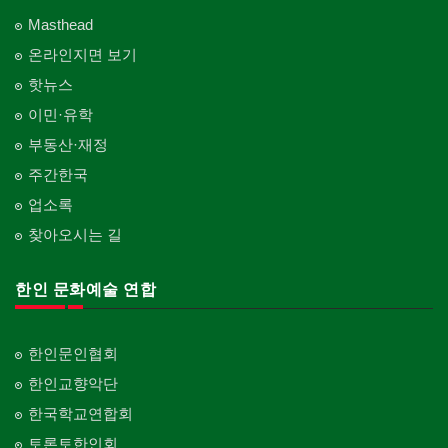
Masthead
온라인지면 보기
핫뉴스
이민·유학
부동산·재정
주간한국
업소록
찾아오시는 길
한인 문화예술 연합
한인문인협회
한인교향악단
한국학교연합회
토론토한인회