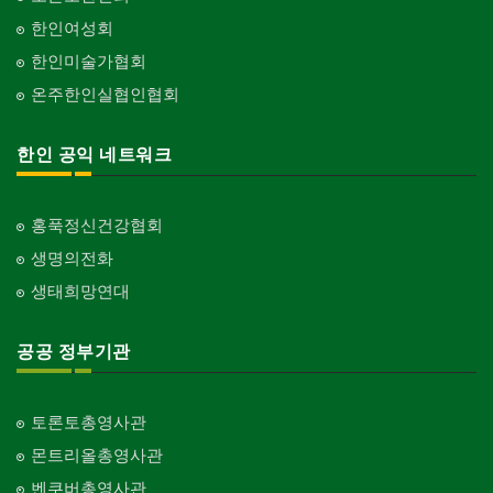
한인여성회
한인미술가협회
온주한인실협인협회
한인 공익 네트워크
홍푹정신건강협회
생명의전화
생태희망연대
공공 정부기관
토론토총영사관
몬트리올총영사관
벤쿠버총영사관