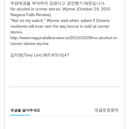
주판매권을 부여하지 않겠다고 공언했기 때문입니다.
No alcohol in corner stores: Wynne (October 29, 2015
Niagara Falls Review)
"Not on my watch," Wynne said when asked if Ontario
residents will ever see the day booze is sold at corner
stores.
http://www.niagarafallsreview.ca/2015/10/29/no-alcohol-in-
corner-stores-wynne
김치맨(Tony Lim) 905 870 0147
댓글운영원칙
댓글을 달아주세요