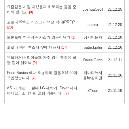
요즘같은 시절 지쳤을때 위로되는 글을 준
JoshuaCecil
21.12.25
비해 봤어요.
[0]
코로나19백신 리스크 리덕션 팩터(RRF)?
aurora
21.12.20
[20]
토론토에 한국맥주 카스가 없는이유가
장기방문자
21.12.18
[1]
코로나 백신 부스터 샷에 대해서
patuckjohn
21.12.16
[17]
우울하거나 힘이들때 자주 읽는 책속에 글
DanielGiron
21.12.11
들 같이 읽어봐
[0]
Food Basics 에서 8kg 짜리 쌀을 $14.99에
캐나다뉴서
21.11.26
구입했습니다.
울by김치맨
[4]
AS 가 개판.... 절대 LG 세탁기, Dryer 사지
ZYoon
21.11.18
마세요...소비자만 골탕 먹습니다..
[2]