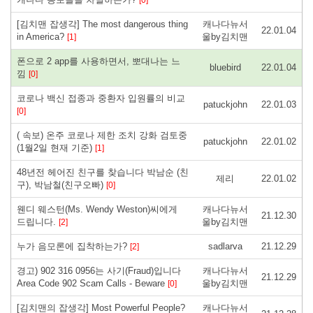
[김치맨 잡생각] The most dangerous thing
캐나다뉴서
22.01.04
in America?
울by김치맨
[1]
폰으로 2 app를 사용하면서, 뽀대나는 느
bluebird
22.01.04
낌
[0]
코로나 백신 접종과 중환자 입원률의 비교
patuckjohn
22.01.03
[0]
( 속보) 온주 코로나 제한 조치 강화 검토중
patuckjohn
22.01.02
(1월2일 현재 기준)
[1]
48년전 헤어진 친구를 찾습니다 박남순 (친
제리
22.01.02
구), 박남철(친구오빠)
[0]
웬디 웨스턴(Ms. Wendy Weston)씨에게
캐나다뉴서
21.12.30
드립니다.
울by김치맨
[2]
누가 음모론에 집착하는가?
sadlarva
21.12.29
[2]
경고) 902 316 0956는 사기(Fraud)입니다
캐나다뉴서
21.12.29
Area Code 902 Scam Calls - Beware
울by김치맨
[0]
[김치맨의 잡생각] Most Powerful People?
캐나다뉴서