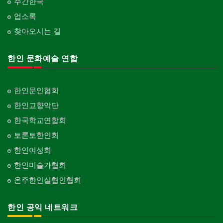
주간한국
업소록
찾아오시는 길
한인 문화예술 연합
한인문인협회
한인교향악단
한국학교연합회
토론토한인회
한인여성회
한인미술가협회
온주한인실협인협회
한인 공익 네트워크