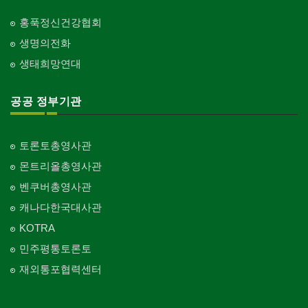
홍푹정신건강협회
생명의전화
생태희망연대
공공 정부기관
토론토총영사관
몬트리올총영사관
벤쿠버총영사관
캐나다한국대사관
KOTRA
민주평통토론토
재외통포협력센터