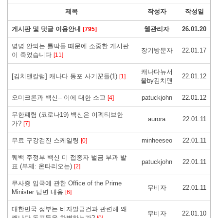
제목
작성자
작성일
게시판 및 댓글 이용안내
웹관리자
26.01.20
[795]
몆명 안되는 틀딱들 때문에 소중한 게시판
장기방문자
22.01.17
이 죽었습니다
[11]
캐나다뉴서
[김치맨칼럼] 캐나다 동포 사기꾼들(1)
22.01.12
[1]
울by김치맨
오미크론과 백신-- 이에 대한 소고
patuckjohn
22.01.12
[4]
무한폐렴 (코로나19) 백신은 이펙티브한
aurora
22.01.11
가?
[7]
무료 구강검진 스케일링
minheeseo
22.01.11
[0]
퀘백 주정부 백신 미 접종자 벌금 부과 발
patuckjohn
22.01.11
표 (부제: 온타리오는)
[2]
무사증 입국에 관한 Office of the Prime
무비자
22.01.11
Minister 답변 내용
[6]
대한민국 정부는 비자발급건과 관련해 왜
무비자
22.01.10
캐나다 동포들을 차별하는가?
[0]