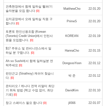
건축현장에서 함께 일하실 헬퍼/기
MatthewCho
22.01.20
술자분을 모집 합니다
[0]
김치공장에서 오래 일하실 직원 구
PrimeS
22.01.20
합니다
[0]
토론토 한인신용조합 (Korean
(Toronto) Credit Union)에서 인턴사
KOREAN
22.01.19
원을 모집합니다.
[0]
$17 주유소 및 컨비니언스에서 일
HannaCho
22.01.15
하실 분 구합니다.
[0]
Ah so Sushi에서 함께 일하실분 연
DongsooYoon
22.01.12
락주세요
[0]
런던근교 (Strathroy) 캐쉬어 찾습니
박 준
22.01.12
다.
[0]
온타리오 / 캐나다 전역 리얼터 최단
기 취득 방법 (학교 수업 없이, 최단
DavidKim
22.01.10
기로)
[0]
창고 스페이스 필요 합니다
jli566
22.01.07
[0]