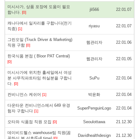
미시사가, 상품 포장에 도움이 필요
jli566
22.01.07
합니다.
[0]
캐나다에서 일자리를 구합니다(전기
riyasu
22.01.07
직종)
[1]
그린오일 (Truck Driver & Marketing)
웹관리자
22.01.06
직원 구함
[0]
한국식품 본점 ( Bloor PAT Central)
웹관리자
22.01.05
[0]
미시사가에 위치한 홀세일에서 여성
분 사무직파트타임 하실분을 구합니
SuPu
22.01.04
다.
[0]
컨비니언스 케쉬어
박윤화
22.01.04
[1]
다운타운 컨비니언스에서 649 유경
SuperPenguinLogo
22.01.04
험자 구합니다
[1]
오타와 식품점 직원 모집
Seoulottawa
21.12.30
[0]
데이비드헬스 warehouse팀 직원(꼼
Davidhealthdesign
21.12.30
꼼하신 분 선호/Full time)
[0]