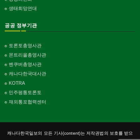
생태희망연대
공공 정부기관
토론토총영사관
몬트리올총영사관
벤쿠버총영사관
캐나다한국대사관
KOTRA
민주평통토론토
재외통포협력센터
캐나다한국일보의 모든 기사(content)는 저작권법의 보호를 받으