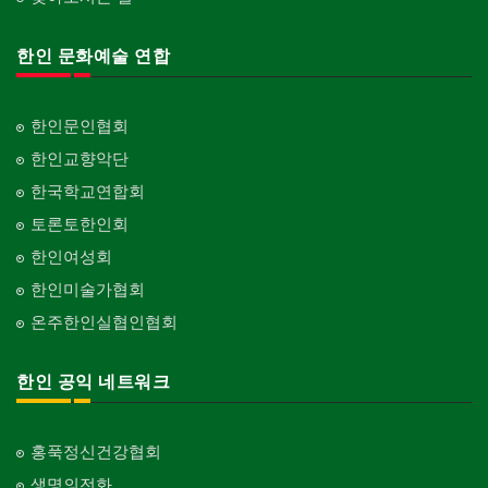
한인 문화예술 연합
한인문인협회
한인교향악단
한국학교연합회
토론토한인회
한인여성회
한인미술가협회
온주한인실협인협회
한인 공익 네트워크
홍푹정신건강협회
생명의전화