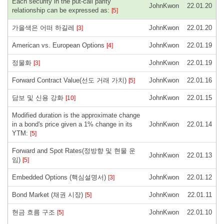
Each security in the put-call parity
JohnKwon
22.01.20
relationship can be expressed as:
[5]
가을색은 어떠 하길레
JohnKwon
22.01.20
[3]
American vs. European Options
JohnKwon
22.01.19
[4]
정물화
JohnKwon
22.01.19
[3]
Forward Contract Value(선도 거래 가치)
JohnKwon
22.01.16
[5]
담보 및 신용 강화
JohnKwon
22.01.15
[10]
Modified duration is the approximate change
in a bond's price given a 1% change in its
JohnKwon
22.01.14
YTM:
[5]
Forward and Spot Rates(정방향 및 현물 운
JohnKwon
22.01.13
임)
[5]
Embedded Options (핵심설명서)
JohnKwon
22.01.12
[3]
Bond Market (채권 시장)
JohnKwon
22.01.11
[5]
현금 흐름 구조
JohnKwon
22.01.10
[5]