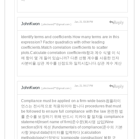
Reply
Jan, 21, 03:39 PM
JohnKwon
( john.kwon2**@gmail.com )
Identify terms and coefficients How many terms are in this
expression? Factor quadratics with other leading
coefficients.Match correlation coefficients to scatter
plots.Calculate correlation coefficients항과 계수 식별 이 식
에 항이 몇 개 들어 있습니까? 다른 선행 계수를 사용한 인자
사분비율.상관 계수를 산점도와 일치시킵니다.상관 계수 계산
Reply
Jan, 21, 04:17 PM
JohnKwon
( john.kwon2**@gmail.com )
Compliance must be applied on a firm-wide basis컴플라이
언스는 전사적으로 적용되어야 합니다 procedures that must
be followed to ensure full compliance with the law 완전한 법
률 준수를 보장하기 위해 반드시 지켜야 할 절차들 compliance
statement(Insert name of firm)준수문(회사명 삽입)Nine
sections(9개 섹션 )fundamentals of compliance(준수의 기본
사항 )input data(데이터를 입력하다 )calculation
methodology(산정방식 )composite construction( 복합 구