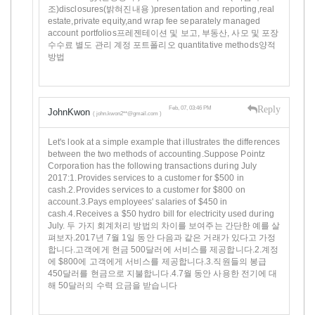
조)disclosures(밝혀진내용 )presentation and reporting,real
estate,private equity,and wrap fee separately managed
account portfolios프레젠테이션 및 보고, 부동산, 사모 및 포장
수수료 별도 관리 계정 포트폴리오 quantitative methods양적
방법
Reply
Feb, 07, 03:46 PM
JohnKwon
( john.kwon2**@gmail.com )
Let's look at a simple example that illustrates the differences
between the two methods of accounting.Suppose Pointz
Corporation has the following transactions during July
2017:1.Provides services to a customer for $500 in
cash.2.Provides services to a customer for $800 on
account.3.Pays employees' salaries of $450 in
cash.4.Receives a $50 hydro bill for electricity used during
July. 두 가지 회계처리 방법의 차이를 보여주는 간단한 예를 살
펴보자.2017년 7월 1일 동안 다음과 같은 거래가 있다고 가정
합니다.고객에게 현금 500달러에 서비스를 제공합니다.2.계정
에 $800에 고객에게 서비스를 제공합니다.3.직원들의 봉급
450달러를 현금으로 지불합니다.4.7월 동안 사용한 전기에 대
해 50달러의 수력 요금을 받습니다