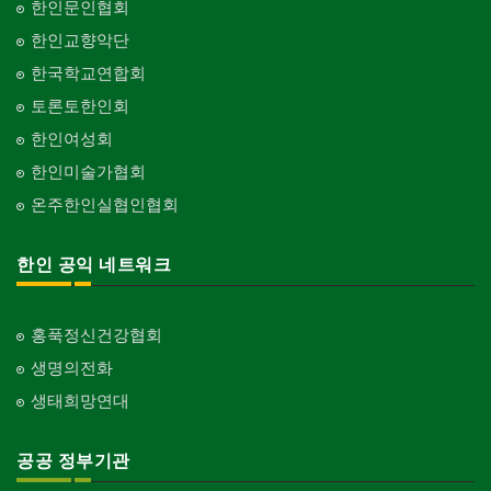
한인문인협회
한인교향악단
한국학교연합회
토론토한인회
한인여성회
한인미술가협회
온주한인실협인협회
한인 공익 네트워크
홍푹정신건강협회
생명의전화
생태희망연대
공공 정부기관