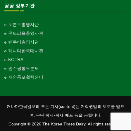
공공 정부기관
토론토총영사관
몬트리올총영사관
벤쿠버총영사관
캐나다한국대사관
KOTRA
민주평통토론토
재외통포협력센터
캐나다한국일보의 모든 기사(content)는 저작권법의 보호를 받으
며, 무단 복제·복사·배포 등을 금합니다.
Copyright © 2026 The Korea Times Dairy. All rights reserved.