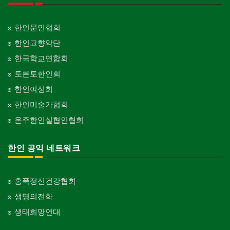
한인문인협회
한인교향악단
한국학교연합회
토론토한인회
한인여성회
한인미술가협회
온주한인실협인협회
한인 공익 네트워크
홍푹정신건강협회
생명의전화
생태희망연대