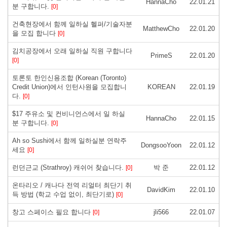
HannaCho
22.01.21
분 구합니다.
[0]
건축현장에서 함께 일하실 헬퍼/기술자분
MatthewCho
22.01.20
을 모집 합니다
[0]
김치공장에서 오래 일하실 직원 구합니다
PrimeS
22.01.20
[0]
토론토 한인신용조합 (Korean (Toronto)
Credit Union)에서 인턴사원을 모집합니
KOREAN
22.01.19
다.
[0]
$17 주유소 및 컨비니언스에서 일 하실
HannaCho
22.01.15
분 구합니다.
[0]
Ah so Sushi에서 함께 일하실분 연락주
DongsooYoon
22.01.12
세요
[0]
런던근교 (Strathroy) 캐쉬어 찾습니다.
박 준
22.01.12
[0]
온타리오 / 캐나다 전역 리얼터 최단기 취
DavidKim
22.01.10
득 방법 (학교 수업 없이, 최단기로)
[0]
창고 스페이스 필요 합니다
jli566
22.01.07
[0]