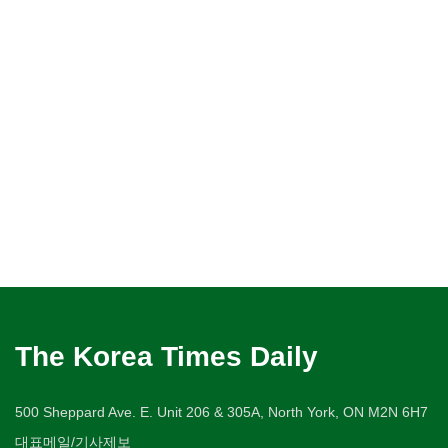
The Korea Times Daily
500 Sheppard Ave. E. Unit 206 & 305A, North York, ON M2N 6H7
대표메일/기사제보