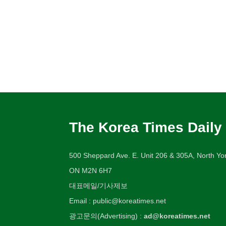
The Korea Times Daily
500 Sheppard Ave. E. Unit 206 & 305A, North Yor
ON M2N 6H7
대표메일/기사제보
Email : public@koreatimes.net
광고문의(Advertising) :
ad@koreatimes.net