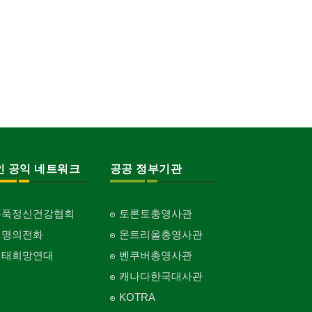
인 공익 네트워크
공공 정부기관
홍푹정신건강협회
토론토총영사관
생명의전화
몬트리올총영사관
생태희망연대
벤쿠버총영사관
캐나다한국대사관
KOTRA