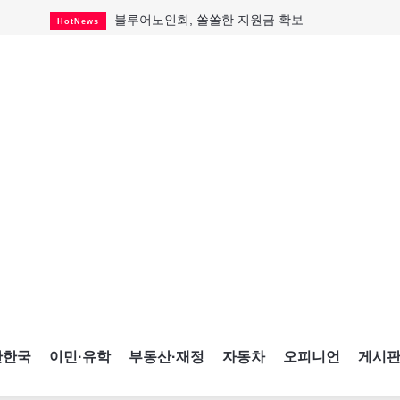
블루어노인회, 쏠쏠한 지원금 확보
HotNews
캐나다인 33% "생활비 부담에 보험 축소"
HotNews
"마약 범죄에 연루됐으니 돈 보내라"
HotNews
토론토 살사축제 총격 용의자 체포
HotNews
세계 10대 구조물서 내려오는 CN타워
CultureSports
이민자의 삶을 문학적 이야기로
CultureSports
미 총영사관 총격 용의자 2명 체포
HotNews
캐나다 공룡 화석, 주화로 탄생
CultureSports
"벌써 내년 여름이 기다려진다"
CultureSports
간한국
이민·유학
부동산·재정
자동차
오피니언
게시