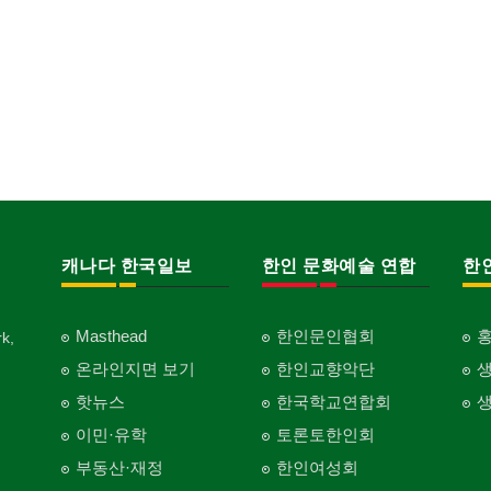
캐나다 한국일보
한인 문화예술 연합
한
Masthead
한인문인협회
k,
온라인지면 보기
한인교향악단
핫뉴스
한국학교연합회
이민·유학
토론토한인회
부동산·재정
한인여성회