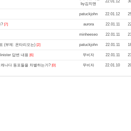
22.01.12
3
by김치맨
patuckjohn
22.01.12
2
가?
aurora
22.01.11
2
[7]
minheeseo
22.01.11
2
표 (부제: 온타리오는)
patuckjohn
22.01.11
1
[2]
Minister 답변 내용
무비자
22.01.11
2
[6]
 캐나다 동포들을 차별하는가?
무비자
22.01.10
2
[0]