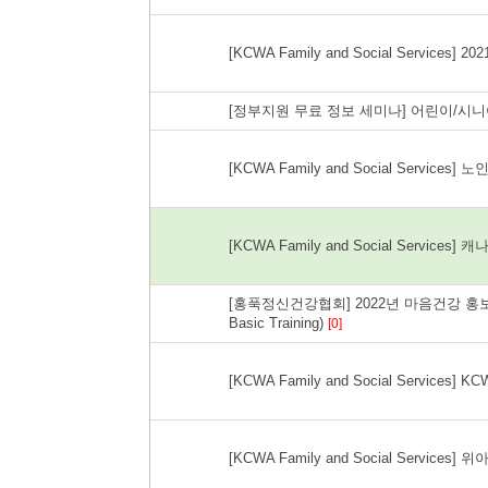
[KCWA Family and Social Services
[정부지원 무료 정보 세미나] 어린이/시
[KCWA Family and Social Services]
[KCWA Family and Social Service
[홍푹정신건강협회] 2022년 마음건강 홍보대사
Basic Training)
[0]
[KCWA Family and Social Services
[KCWA Family and Social Service