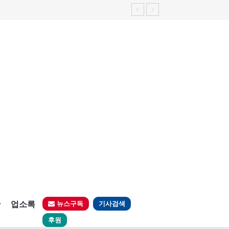
판
업소록
뉴스구독
기사검색
후원