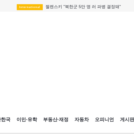
젤렌스키 "북한군 5만 명 러 파병 결정돼"
International
모즈타바 하메네이 모습 드러내나
HotNews
월 228달러 오젬픽이 75달러로
HotNews
美, 첫 mRNA 독감백신 승인
HotNews
조부모 쏘고 스쿨버스 탄 14세
International
한일 청년들 "야스쿠니 무단 합사 철회하라"
International
AI와 사랑에 빠졌다는 당신의 고백
Opinion
캐나다에서 배우는 ‘한국’
CultureSports
CNE에 한국의 맛과 멋 스며든다
HotNews
간한국
이민·유학
부동산·재정
자동차
오피니언
게시