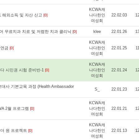
KCWA캐
] 2021 해외소득 및 자산 신고
나다한인
22.02.03
1
[0]
여성회
니어 무료치과 치료 및 저렴한 치과 클리닉
klee
22.01.26
1
[0]
KCWA캐
 노인연금
나다한인
22.01.25
1
[0]
여성회
KCWA캐
s] 캐나다 시민권 시험 준비반-1
나다한인
22.01.24
1
[0]
여성회
 기본교육 과정 (Health Ambassador
S_
22.01.23
1
KCWA캐
] KCWA 2월 프로그램
나다한인
22.01.21
1
[0]
여성회
KCWA캐
s] 위아더 원 프로젝트
나다한인
22.01.13
1
[0]
여성회