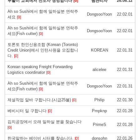
부활이 교회에서 전도사 청빙합니다
웹관리자
26.06.12
[0]
Ah so Sushi에서 함께 일하실분 연락주
DongsooYoon
22.02.01
세요
[0]
Ah so Sushi에서 함께 일하실분 연락주
DongsooYoon
22.02.01
세요(Fish cutter)
[0]
토론토 한인신용조합 (Korean (Toronto)
Credit Union)에서 인턴사원을 모집합니
KOREAN
22.01.31
다.
[0]
Korean speaking Freight Forwarding
alicelee
22.01.31
Logistics coordinator
[0]
Ah so Sushi에서 함께 일하실분 연락주
DongsooYoon
22.01.31
세요(Fish cutter)
[0]
제설작업 알바 구합니다.(시급25불)
Philip
22.01.30
[0]
베비시터 일 구합니다
Pmpknp
22.01.28
[0]
김치공장에서 오래 일하실 분을 찾습니다
PrimeS
22.01.28
[0]
한국말하는 베이비 시터를 찾습니다.
donsohn
22.01.26
[0]