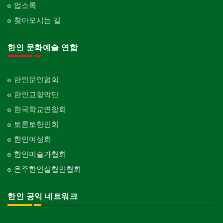
업소록
찾아오시는 길
한인 문화예술 연합
한인문인협회
한인교향악단
한국학교연합회
토론토한인회
한인여성회
한인미술가협회
온주한인실협인협회
한인 공익 네트워크