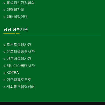
홍푹정신건강협회
생명의전화
생태희망연대
공공 정부기관
토론토총영사관
몬트리올총영사관
벤쿠버총영사관
캐나다한국대사관
KOTRA
민주평통토론토
재외통포협력센터