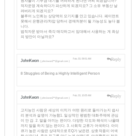
원자들이 기부금 내기를 꺼려하게 된다면 어찌 되겠습니까?
적자운영 계속하다가 파산하게 되겠지요? 그 소유 부동산 날
려버리게 되겠지요?
블루어 노인회는 상당액의 모기지를 안고 있습니다. 페이먼트
못해서 은행관리/차압 당하서 경매처분이 될 가능성도 높다 봅
니다.
법적자문 받아서 즉각 매각하고서 임대해서 사용하는 게 최상
의 방안이 아닐까요?
Reply
Feb, 03, 09:51 AM
JohnKwon
( john.kwon2**@gmail.com )
8 Struggles of Being a Highly Intelligent Person
Reply
Feb, 03, 10:05 AM
JohnKwon
( john.kwon2**@gmail.com )
고지능인 사람은 세상의 이치가 어떤 원리로 돌아가는지 쉽사
리 분석과 설명이 가능함1. 일상적인 평범한 대화주제에 관심
이 안 감. 2. 말을 아끼는 편이다. 다양한 각도와 해석이 나올때
까지 말을 하지 않는 편이다. 3. 사회적 교류가 어색하다. 아이
큐가 높은 사람은 상대적으로 EQ가 낮은편. 상호작용이 어색
한 이유다4. 좋은 친구를 만드는게 어렵다5. 야외활동이 적은