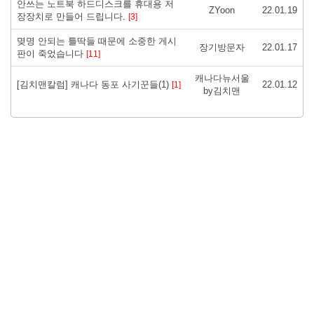
안쓰는 노트북 하드디스크를 휴대용 저
ZYoon
22.01.19
장장치로 만들어 드립니다.
[3]
몆명 안되는 틀딱들 때문에 소중한 게시
장기방문자
22.01.17
판이 죽었습니다
[11]
캐나다뉴서울
[김치맨칼럼] 캐나다 동포 사기꾼들(1)
22.01.12
[1]
by김치맨