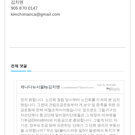
김치맨
905 870 0147
kimchimanca@gmail.com
전체 댓글
Feb, 01, 10:45 AM
캐나다뉴서울by김치맨
( canadanewseo**@gmail.com )
Reply
먼저 밝힙니다. 노인회 창립 당시부터 노인회를 지켜와 본 김치
맨입니다. 그런데 건립모금운동부터 개,보수 및 증축을 위한 모
금운동에 전혀 비협조적이어왔습니다. 앞으로도 그럴거구요.
자선단체나 종교단체 및비영리단체들은 그 재정의 대부분을
기부금(Donation)과 지원금으로 충당합니다. 그렇게 타인, 타
기관, 정부보조금 등에 의존하는 단체가 그 단체 명의의 부동산
을 소유합니까? 무슨 일(불미스러운 일!)이 발생해서 독지가 후