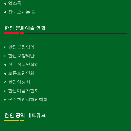
업소록
찾아오시는 길
한인 문화예술 연합
한인문인협회
한인교향악단
한국학교연합회
토론토한인회
한인여성회
한인미술가협회
온주한인실협인협회
한인 공익 네트워크