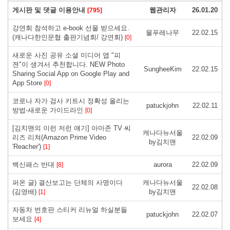
게시판 및 댓글 이용안내
웹관리자
26.01.20
[795]
강연회 참석하고 e-book 선물 받으세요.
물푸레나무
22.02.15
(캐나다한인문협 출판기념회/ 강연회)
[0]
새로운 사진 공유 소셜 미디어 앱 "피
젼"이 생겨서 추천합니다. NEW Photo
SungheeKim
22.02.15
Sharing Social App on Google Play and
App Store
[0]
코로나 자가 검사 키트시 정확성 올리는
patuckjohn
22.02.11
방법-새로운 가이드라인
[0]
[김치맨의 이런 저런 얘기] 아마존 TV 씨
캐나다뉴서울
리즈 리쳐(Amazon Prime Video
22.02.09
by김치맨
'Reacher')
[1]
백신패스 반대
aurora
22.02.09
[8]
퍼온 글) 결산보고는 단체의 사명이다
캐나다뉴서울
22.02.08
(김영배)
by김치맨
[1]
자동차 번호판 스티커 리뉴얼 하실분들
patuckjohn
22.02.07
보세요
[4]