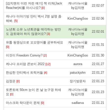
[김치맨의 이런 저런 얘기] 잭 리쳐(Jack
캐나다뉴서울
22.02.07
Reacher)씨를 아시나요?
by김치맨
[0]
캐나다 이야기방 안티 백서 2명 설명 좀
KimChangSoo
22.02.06
해봐.
[5]
노년회 소유 노년회관을 매각하는 방안
캐나다뉴서울
22.02.01
도 검토돼야 하지 않겠어요?
by김치맨
[3]
유툽 동영상으로 꼬꼬영어를 공부하세요
캐나다뉴서울
22.01.31
by김치맨
[0]
이것이 Freedom Convoy?
KimChangSoo
22.01.30
[2]
케나다 프리덤 콘보이 2022
aurora
22.01.27
[12]
한심한 안티백서 트럭커들
patuckjohn
22.01.27
[4]
김정은
장기방문자
22.01.23
[0]
토론토에 50cm 눈이 온 날 눈구경 하세
캐나다뉴서울
22.01.23
요
by김치맨
[0]
마스크와 락다운이 문제
sadlarva
22.01.21
[0]