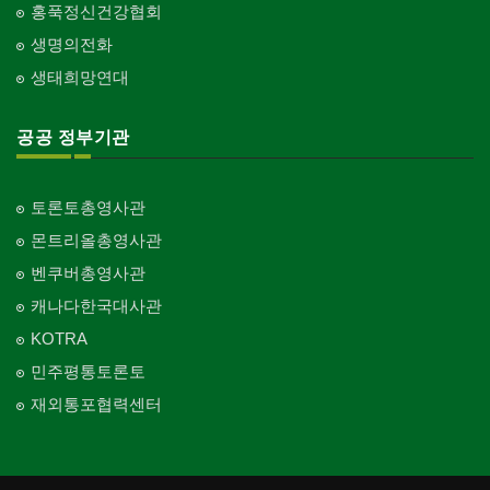
홍푹정신건강협회
생명의전화
생태희망연대
공공 정부기관
토론토총영사관
몬트리올총영사관
벤쿠버총영사관
캐나다한국대사관
KOTRA
민주평통토론토
재외통포협력센터