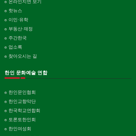
온라인지면 보기
핫뉴스
이민·유학
부동산·재정
주간한국
업소록
찾아오시는 길
한인 문화예술 연합
한인문인협회
한인교향악단
한국학교연합회
토론토한인회
한인여성회