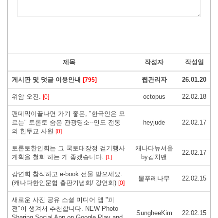
제목
작성자
작성일
게시판 및 댓글 이용안내
웹관리자
26.01.20
[795]
위암 오진.
octopus
22.02.18
[0]
팬데믹이끝나면 가기 좋은, "한국인은 모
르는" 토론토 숨은 관광명소--인도 전통
heyjude
22.02.17
의 힌두교 사원
[0]
토론토한인회는 그 국토대장정 걷기행사
캐나다뉴서울
22.02.17
계획을 철회 하는 게 좋겠습니다.
by김치맨
[1]
강연회 참석하고 e-book 선물 받으세요.
물푸레나무
22.02.15
(캐나다한인문협 출판기념회/ 강연회)
[0]
새로운 사진 공유 소셜 미디어 앱 "피
젼"이 생겨서 추천합니다. NEW Photo
SungheeKim
22.02.15
Sharing Social App on Google Play and