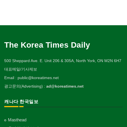
The Korea Times Daily
500 Sheppard Ave. E. Unit 206 & 305A, North York, ON M2N 6H7
대표메일/기사제보
Email : public@koreatimes.net
광고문의(Advertising) :
ad@koreatimes.net
캐나다 한국일보
Masthead