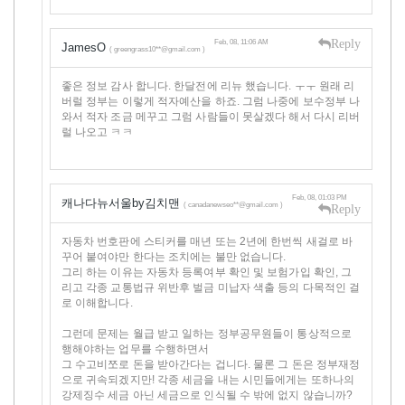
Reply
Feb, 08, 11:06 AM
JamesO
( greengrass10**@gmail.com )
좋은 정보 감사 합니다. 한달전에 리뉴 했습니다. ㅜㅜ 원래 리
버럴 정부는 이렇게 적자예산을 하죠. 그럼 나중에 보수정부 나
와서 적자 조금 메꾸고 그럼 사람들이 못살겠다 해서 다시 리버
럴 나오고 ㅋㅋ
Feb, 08, 01:03 PM
캐나다뉴서울by김치맨
( canadanewseo**@gmail.com )
Reply
자동차 번호판에 스티커를 매년 또는 2년에 한번씩 새걸로 바
꾸어 붙여야만 한다는 조치에는 불만 없습니다.
그리 하는 이유는 자동차 등록여부 확인 및 보험가입 확인, 그
리고 각종 교통법규 위반후 벌금 미납자 색출 등의 다목적인 걸
로 이해합니다.
그런데 문제는 월급 받고 일하는 정부공무원들이 통상적으로
행해야하는 업무를 수행하면서
그 수고비쪼로 돈을 받아간다는 겁니다. 물론 그 돈은 정부재정
으로 귀속되겠지만! 각종 세금을 내는 시민들에게는 또하나의
강제징수 세금 아닌 세금으로 인식될 수 밖에 없지 않습니까?