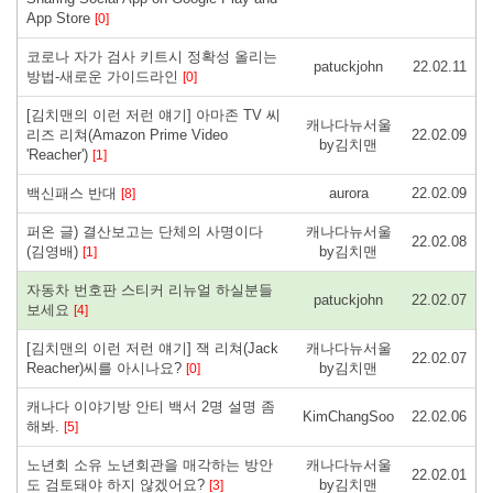
App Store
[0]
코로나 자가 검사 키트시 정확성 올리는
patuckjohn
22.02.11
방법-새로운 가이드라인
[0]
[김치맨의 이런 저런 얘기] 아마존 TV 씨
캐나다뉴서울
리즈 리쳐(Amazon Prime Video
22.02.09
by김치맨
'Reacher')
[1]
백신패스 반대
aurora
22.02.09
[8]
퍼온 글) 결산보고는 단체의 사명이다
캐나다뉴서울
22.02.08
(김영배)
by김치맨
[1]
자동차 번호판 스티커 리뉴얼 하실분들
patuckjohn
22.02.07
보세요
[4]
[김치맨의 이런 저런 얘기] 잭 리쳐(Jack
캐나다뉴서울
22.02.07
Reacher)씨를 아시나요?
by김치맨
[0]
캐나다 이야기방 안티 백서 2명 설명 좀
KimChangSoo
22.02.06
해봐.
[5]
노년회 소유 노년회관을 매각하는 방안
캐나다뉴서울
22.02.01
도 검토돼야 하지 않겠어요?
by김치맨
[3]