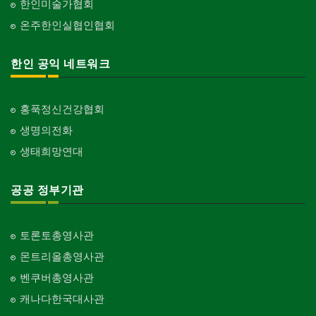
한인미술가협회
온주한인실협인협회
한인 공익 네트워크
홍푹정신건강협회
생명의전화
생태희망연대
공공 정부기관
토론토총영사관
몬트리올총영사관
벤쿠버총영사관
캐나다한국대사관