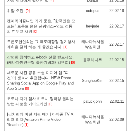
자동 세차에서 벌어진 일
DanLe
22.02.19
[4]
위암 오진.
octopus
22.02.18
[0]
팬데믹이끝나면 가기 좋은, "한국인은 모
르는" 토론토 숨은 관광명소--인도 전통
heyjude
22.02.17
의 힌두교 사원
[0]
토론토한인회는 그 국토대장정 걷기행사
캐나다뉴서울
22.02.17
계획을 철회 하는 게 좋겠습니다.
by김치맨
[1]
강연회 참석하고 e-book 선물 받으세요.
물푸레나무
22.02.15
(캐나다한인문협 출판기념회/ 강연회)
[0]
새로운 사진 공유 소셜 미디어 앱 "피
젼"이 생겨서 추천합니다. NEW Photo
SungheeKim
22.02.15
Sharing Social App on Google Play and
App Store
[0]
코로나 자가 검사 키트시 정확성 올리는
patuckjohn
22.02.11
방법-새로운 가이드라인
[0]
[김치맨의 이런 저런 얘기] 아마존 TV 씨
캐나다뉴서울
리즈 리쳐(Amazon Prime Video
22.02.09
by김치맨
'Reacher')
[1]