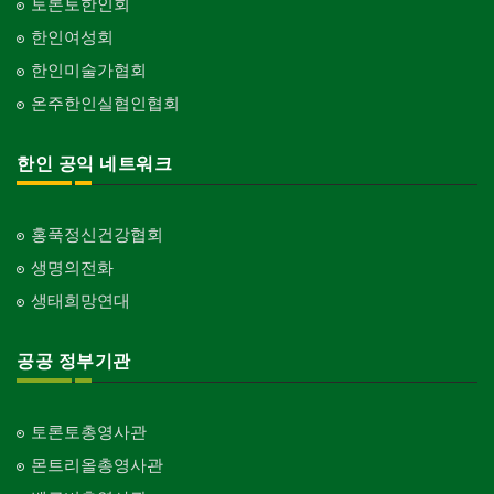
토론토한인회
한인여성회
한인미술가협회
온주한인실협인협회
한인 공익 네트워크
홍푹정신건강협회
생명의전화
생태희망연대
공공 정부기관
토론토총영사관
몬트리올총영사관