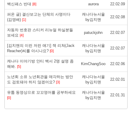
백신패스 반대
aurora
22.02.09
[8]
퍼온 글) 결산보고는 단체의 사명이다
캐나다뉴서울
22.02.08
(김영배)
by김치맨
[1]
자동차 번호판 스티커 리뉴얼 하실분들
patuckjohn
22.02.07
보세요
[4]
[김치맨의 이런 저런 얘기] 잭 리쳐(Jack
캐나다뉴서울
22.02.07
Reacher)씨를 아시나요?
by김치맨
[0]
캐나다 이야기방 안티 백서 2명 설명 좀
KimChangSoo
22.02.06
해봐.
[5]
노년회 소유 노년회관을 매각하는 방안
캐나다뉴서울
22.02.01
도 검토돼야 하지 않겠어요?
by김치맨
[3]
유툽 동영상으로 꼬꼬영어를 공부하세요
캐나다뉴서울
22.01.31
by김치맨
[0]