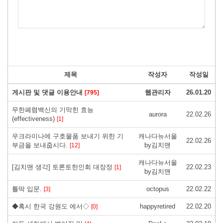
제목
작성자
작성일
게시판 및 댓글 이용안내
웹관리자
26.01.20
[795]
무한폐렴백신의 기막힌 효능
aurora
22.02.26
(effectiveness)
[1]
우크라이나에 구호물품 보내기 위한 기
캐나다뉴서울
22.02.26
부금을 보내줍시다.
by김치맨
[12]
캐나다뉴서울
[김치맨 생각] 토론토한인회 대장정
22.02.23
[1]
by김치맨
틀딱 입문.
octopus
22.02.22
[3]
◆혹시 한국 강원도 에서◇
happyretired
22.02.20
[0]