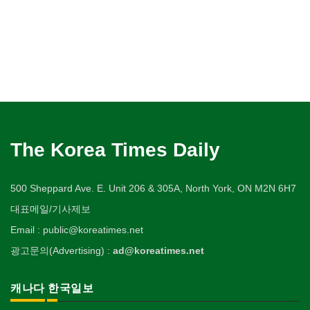
The Korea Times Daily
500 Sheppard Ave. E. Unit 206 & 305A, North York, ON M2N 6H7
대표메일/기사제보
Email : public@koreatimes.net
광고문의(Advertising) :
ad@koreatimes.net
캐나다 한국일보