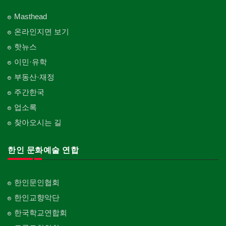
Masthead
온라인지면 보기
핫뉴스
이민·유학
부동산·재정
주간한국
업소록
찾아오시는 길
한인 문화예술 연합
한인문인협회
한인교향악단
한국학교연합회