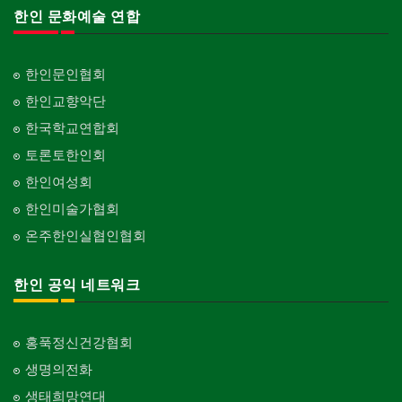
한인 문화예술 연합
한인문인협회
한인교향악단
한국학교연합회
토론토한인회
한인여성회
한인미술가협회
온주한인실협인협회
한인 공익 네트워크
홍푹정신건강협회
생명의전화
생태희망연대