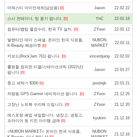
마제스티 아이언세트(남성용)
Jason
22.02.22
[0]
스시 컨테이너, 탕 용기 팝니다.
YnC
22.02.18
[0]
컴퓨터/랩탑 줄장수리, 한국 TV 설치.
ZYoon
22.02.12
[0]
발렌타인 데이 스페셜- 온라인 한국 식료품,
NUBON
22.02.11
K-Beauty 배송마켓
MARKET
[0]
키보드(RockJam 761) 팝니다.
vincentjang
22.02.02
[0]
롤링힐 참피온 티켙/스테이션크릭 (2022년)
Jason
22.01.27
팝니다
[0]
중고 세탁기 $300
postiejk
22.01.21
[0]
차량용 GPS Garmin 네비게이션 팝니다.
ZYoon
21.12.25
[0]
고장난 노트북 수리해 드립니다.
ZYoon
21.12.20
[0]
레스토랑 폐업 세일합니다. 냉장고, 냉동고,
kyukim
21.12.16
프라이어 등 키친 아이템 급매
[0]
○NUBON MARKET○ 온라인 한국 식료품,
NUBON
21.12.16
K-Beauty, 이너 뷰티 샵
MARKET
[0]