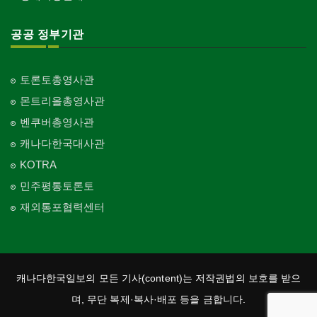
공공 정부기관
토론토총영사관
몬트리올총영사관
벤쿠버총영사관
캐나다한국대사관
KOTRA
민주평통토론토
재외통포협력센터
캐나다한국일보의 모든 기사(content)는 저작권법의 보호를 받으
며, 무단 복제·복사·배포 등을 금합니다.