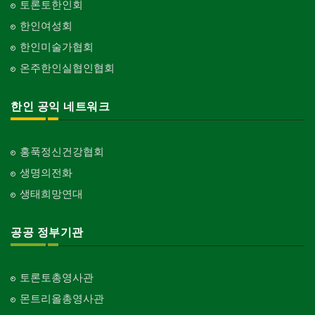
토론토한인회
한인여성회
한인미술가협회
온주한인실협인협회
한인 공익 네트워크
홍푹정신건강협회
생명의전화
생태희망연대
공공 정부기관
토론토총영사관
몬트리올총영사관