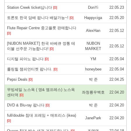
Station Creek ticket삽니다
DonYi
22.05.23
[0]
토론토 한국 담배 팝니다 배달가능~!
Happyciga
22.05.20
[0]
Flute Repair Centre 중고플룻 판매합니다
AlexHan
22.05.12
[0]
[NUBON MARKET] 한국 바베큐 깡통 테
NUBON
22.05.12
이블 선주문 가능합니다!
MARKET
[0]
디지털 피아노 팝니다
YM
22.05.04
[0]
롤링힐 챔피언티켓 팝니다.
honeybee
22.05.04
[0]
Pepsi Deals
박 준
22.04.25
[0]
무빙세일 노스욕 ( 영& 엠프레스) 노스욕
좌청룡우백호
22.04.20
센터역
[0]
DVD & Blu-ray 팝니다
박 준
22.04.20
[0]
full/double 침대 프레임 + 매트리스 (ikea)
JanePark
22.04.20
[0]
Queen 침대 박스 새것 거져드립니다.
조영연
22.04.18