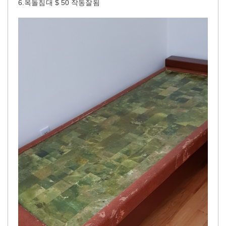
6.옥돌침대 $ 50 작동잘됨