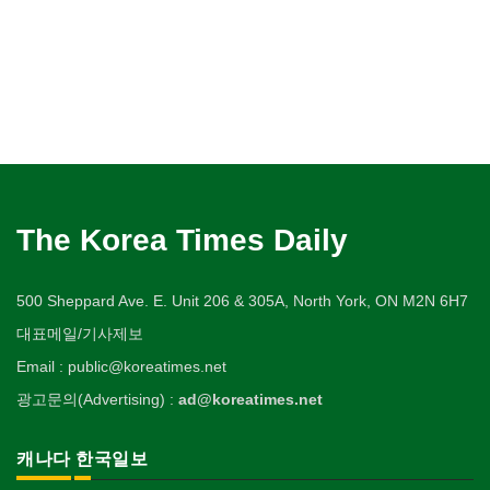
The Korea Times Daily
500 Sheppard Ave. E. Unit 206 & 305A, North York, ON M2N 6H7
대표메일/기사제보
Email : public@koreatimes.net
광고문의(Advertising) :
ad@koreatimes.net
캐나다 한국일보