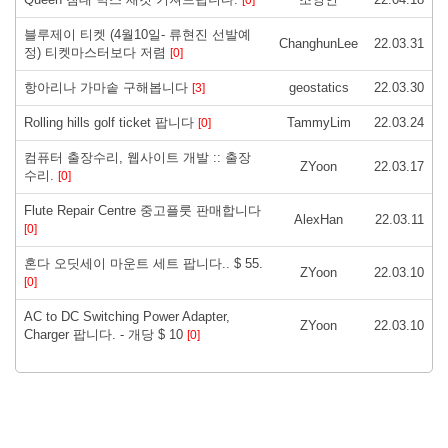
[0]
블루제이 티켓 (4월10일- 류현진 선발예
ChanghunLee
22.03.31
정) 티켓마스터보다 저렴
[0]
항아리나 가마솥 구해봅니다
geostatics
22.03.30
[3]
Rolling hills golf ticket 팝니다
TammyLim
22.03.24
[0]
컴퓨터 출장수리, 웹사이트 개발 :: 출장
ZYoon
22.03.17
수리.
[0]
Flute Repair Centre 중고플룻 판매합니다
AlexHan
22.03.11
[0]
혼다 오딧세이 마운트 세트 팝니다.. $ 55.
ZYoon
22.03.10
[0]
AC to DC Switching Power Adapter,
ZYoon
22.03.10
Charger 팝니다. - 개당 $ 10
[0]