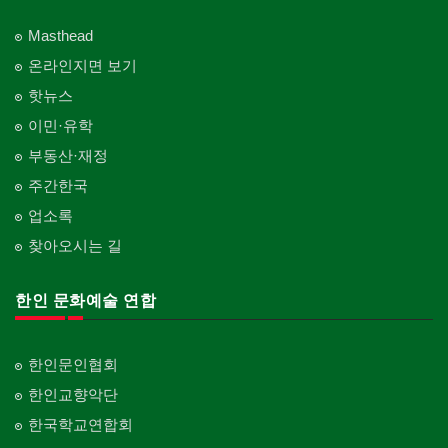
Masthead
온라인지면 보기
핫뉴스
이민·유학
부동산·재정
주간한국
업소록
찾아오시는 길
한인 문화예술 연합
한인문인협회
한인교향악단
한국학교연합회