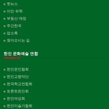
핫뉴스
이민·유학
부동산·재정
주간한국
업소록
찾아오시는 길
한인 문화예술 연합
한인문인협회
한인교향악단
한국학교연합회
토론토한인회
한인여성회
한인미술가협회