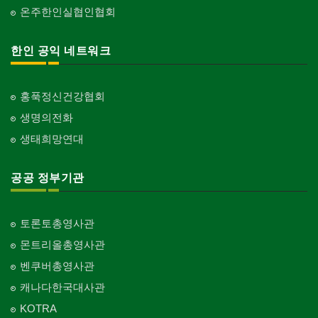
온주한인실협인협회
한인 공익 네트워크
홍푹정신건강협회
생명의전화
생태희망연대
공공 정부기관
토론토총영사관
몬트리올총영사관
벤쿠버총영사관
캐나다한국대사관
KOTRA