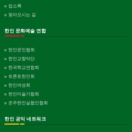
업소록
찾아오시는 길
한인 문화예술 연합
한인문인협회
한인교향악단
한국학교연합회
토론토한인회
한인여성회
한인미술가협회
온주한인실협인협회
한인 공익 네트워크