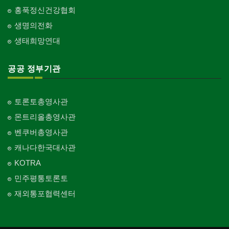
홍푹정신건강협회
생명의전화
생태희망연대
공공 정부기관
토론토총영사관
몬트리올총영사관
벤쿠버총영사관
캐나다한국대사관
KOTRA
민주평통토론토
재외통포협력센터