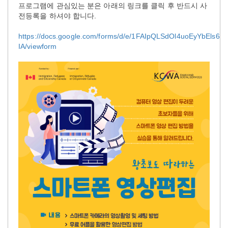
프로그램에
관심있는
분은
아래의
링크를
클릭
후
반드시
사
전등록을
하셔야
합니다
.
https://docs.google.com/forms/d/e/1FAIpQLSdOl4uoEyYbE
IA/viewform