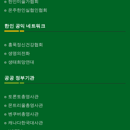
한인미술가협회
온주한인실협인협회
한인 공익 네트워크
홍푹정신건강협회
생명의전화
생태희망연대
공공 정부기관
토론토총영사관
몬트리올총영사관
벤쿠버총영사관
캐나다한국대사관