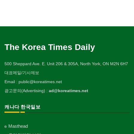
The Korea Times Daily
500 Sheppard Ave. E. Unit 206 & 305A, North York, ON M2N 6H7
대표메일/기사제보
Email : public@koreatimes.net
광고문의(Advertising) :
ad@koreatimes.net
캐나다 한국일보
Masthead