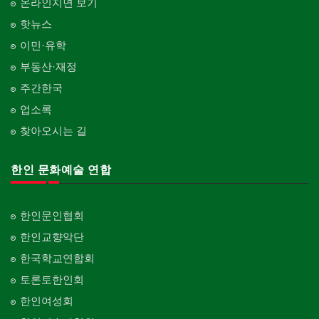
온라인지면 보기
핫뉴스
이민·유학
부동산·재정
주간한국
업소록
찾아오시는 길
한인 문화예술 연합
한인문인협회
한인교향악단
한국학교연합회
토론토한인회
한인여성회