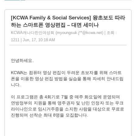
[KCWA Family & Social Services] 왕초보도 따라
하는 스마트폰 영상편집 – 대면 세미나
KCWA캐나다한인여성회 (myoungsuk.j**@kcwa.net) | 조회 :
1211 | Jun, 17, 10:18 AM
안녕하세요
.
KCWA
는
컴퓨터
영상
편집이
두려운
초보자를
위해
스마트
폰을
이용한
영상
편집
방법을
실습을
통해
자세히
안내드립
니다
.
이
프로그램은
총
4
회기로
7월 중
매주
화요일에
운영되며
연방정부의
지원을
통해
영주권자
및
난민
인정자
또는
우크
라이나인으로
임시거주증을
소지한
사람을
대상으로
무료로
진행되며
선착순
최대
8
명을
모집합니다
.