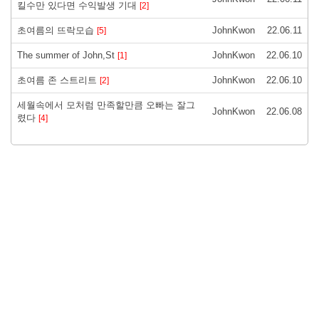
킬수만 있다면 수익발생 기대
[2]
초여름의 뜨락모습
JohnKwon
22.06.11
[5]
The summer of John,St
JohnKwon
22.06.10
[1]
초여름 존 스트리트
JohnKwon
22.06.10
[2]
세월속에서 모처럼 만족할만큼 오빠는 잘그
JohnKwon
22.06.08
렸다
[4]