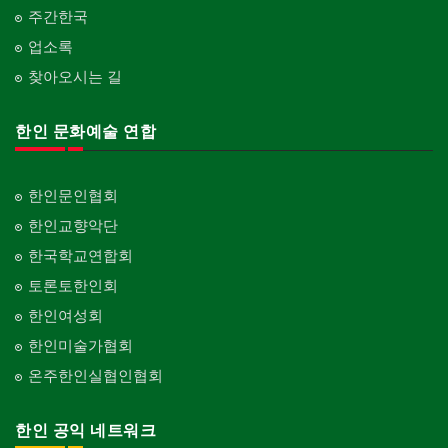
주간한국
업소록
찾아오시는 길
한인 문화예술 연합
한인문인협회
한인교향악단
한국학교연합회
토론토한인회
한인여성회
한인미술가협회
온주한인실협인협회
한인 공익 네트워크