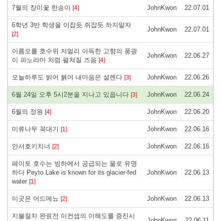
7월의 장미꽃 한송이
JohnKwon
22.07.01
[4]
6학년 3반 학생을 이잡듯 쥐잡듯 하지말자
JohnKwon
22.07.01
[2]
이름모를 호수위 저멀리 아득한 고향의 풍광
JohnKwon
22.06.27
이 파노라마 처럼 펼쳐질 즈음
[4]
오늘하루도 밝어 붉어 내마음은 설렌다
JohnKwon
22.06.26
[3]
6월 24일 오후 5시2분을 지나고 있읍니다
JohnKwon
22.06.24
[3]
6월의 정원
JohnKwon
22.06.20
[4]
미류나무 꼭대기
JohnKwon
22.06.16
[1]
안서호키치너
JohnKwon
22.06.16
[2]
페이토 호수는 빙하에서 공급되는 물로 유명
하다 Peyto Lake is known for its glacier-fed
JohnKwon
22.06.13
water
[1]
이곳은 어드메뇨
JohnKwon
22.06.13
[2]
지불절차 완료전 이컨셉의 이해도를 증진시
JohnKwon
22.06.11