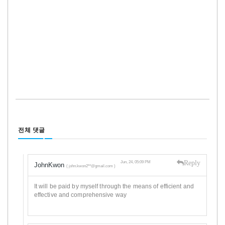
전체 댓글
Reply
Jun, 24, 05:09 PM
JohnKwon
( john.kwon2**@gmail.com )
It will be paid by myself through the means of efficient and
effective and comprehensive way