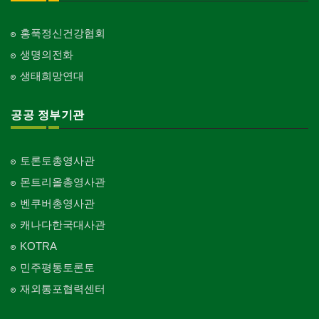
홍푹정신건강협회
생명의전화
생태희망연대
공공 정부기관
토론토총영사관
몬트리올총영사관
벤쿠버총영사관
캐나다한국대사관
KOTRA
민주평통토론토
재외통포협력센터