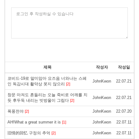
로그인 후 작성하실 수 있습니다
제목
작성자
작성일
코비드-19로 말미암아 요즈음 너와나는 스페
JohnKwon
22.07.21
인 독감시대 활약상 못지 않으리
[2]
창문 마져도 흔들리는 오늘 죽비로 어깨를 치
JohnKwon
22.07.21
듯 후두둑 내리는 빗방울이 그립다
[2]
폭풍전야
JohnKwon
22.07.20
[2]
AH!What a great summer it is
JohnKwon
22.07.11
[1]
旧情的回忆 구정의 추억
JohnKwon
22.07.11
[2]