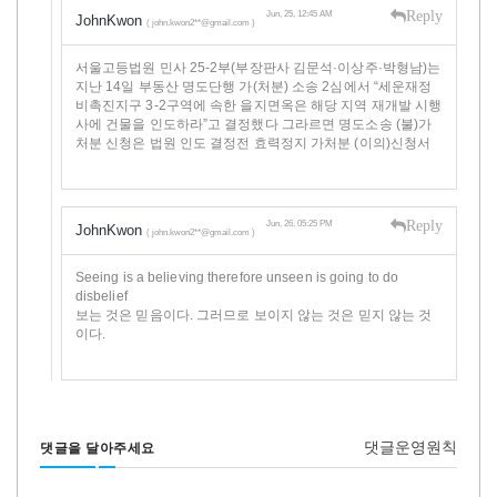
Reply
Jun, 25, 12:45 AM
JohnKwon
( john.kwon2**@gmail.com )
서울고등법원 민사 25-2부(부장판사 김문석·이상주·박형남)는
지난 14일 부동산 명도단행 가(처분) 소송 2심에서 “세운재정
비촉진지구 3-2구역에 속한 을지면옥은 해당 지역 재개발 시행
사에 건물을 인도하라”고 결정했다 그라르면 명도소송 (불)가
처분 신청은 법원 인도 결정전 효력정지 가처분 (이의)신청서
Reply
Jun, 26, 05:25 PM
JohnKwon
( john.kwon2**@gmail.com )
Seeing is a believing therefore unseen is going to do
disbelief
보는 것은 믿음이다. 그러므로 보이지 않는 것은 믿지 않는 것
이다.
댓글운영원칙
댓글을 달아주세요