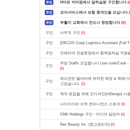
H마트 커머점에서 일하실분 구인합니다
[
추천
코어서비스에서 보험 중개인을 모십니다
추천
부활이 교회에서 전도사 청빙합니다
[0]
추천
구인
사무직 구인
[0]
구인
[DKCOS Corp] Logistics Assistant (Full 
구인
인테리어 건설현장에서 함께일하실 직원
주방 Staffs 모집합니다 Line cook/Cook - Bre
구인
[0]
애드먼턴 앨버타에 위치한 백정 & 뚝배
구인
고있습니다.
[0]
구인
책자 편집을 위해 인디자인(InDesign)
나이아가라 지역 컨비니언스 스토어
[0]
GNK Holdings 구인 - 미디어 담당자
[0]
Rex Beauty Inc. (창고관리직)
[0]