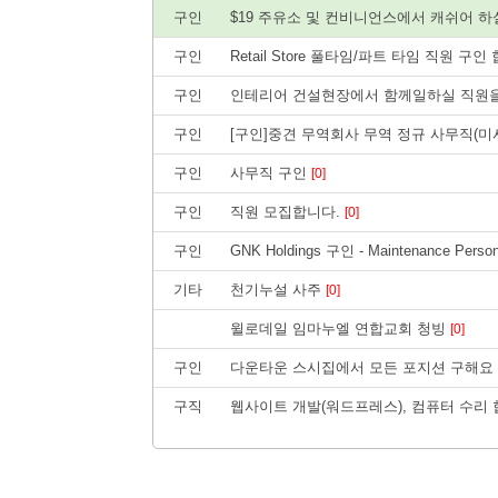
구인
$19 주유소 및 컨비니언스에서 캐쉬어 하
구인
Retail Store 풀타임/파트 타임 직원 구
구인
인테리어 건설현장에서 함께일하실 직원
구인
[구인]중견 무역회사 무역 정규 사무직(미
구인
사무직 구인
[0]
구인
직원 모집합니다.
[0]
구인
GNK Holdings 구인 - Maintenance Perso
기타
천기누설 사주
[0]
윌로데일 임마누엘 연합교회 청빙
[0]
구인
다운타운 스시집에서 모든 포지션 구해요
구직
웹사이트 개발(워드프레스), 컴퓨터 수리 