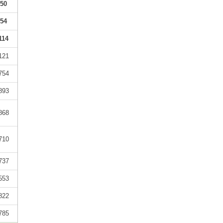
50
54
114
121
754
893
868
710
737
553
822
785