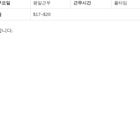
무요일
평일근무
근무시간
풀타임
급
$17~$20
합니다.