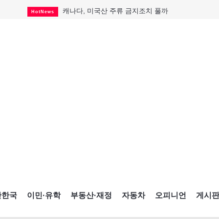
캐나다, 미국산 주류 금지조치 풀까
HotNews
제주 전국체전 10월16일 개막
CultureSports
퇴역 군용기, 산불 진화에 투입
HotNews
국세청 등 해킹 피해자 보상 청구 시작
HotNews
살사축제 총격 용의자 기소
HotNews
아동병원 직원 성범죄 혐의로 기소
HotNews
미국 영주권 수속 한인, 공항서 체포돼
HotNews
K-컬처 크루즈 타고 토론토 달군다
CultureSports
CNE에 한국의 맛과 멋 스며든다
HotNews
간한국
이민·유학
부동산·재정
자동차
오피니언
게시