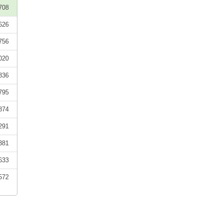
708
626
756
020
836
795
874
291
381
633
572