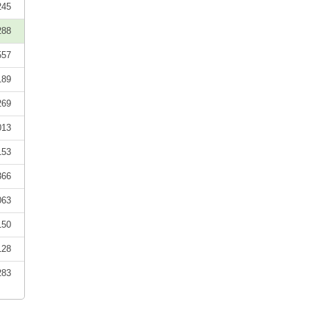
245
288
557
189
269
013
153
366
063
150
128
283