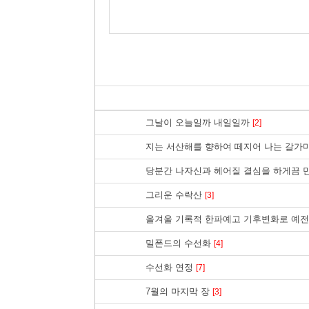
그날이 오늘일까 내일일까
[2]
지는 서산해를 향하여 떼지어 나는 갈
당분간 나자신과 헤어질 결심을 하게끔
그리운 수락산
[3]
올겨울 기록적 한파예고 기후변화로 예
밀폰드의 수선화
[4]
수선화 연정
[7]
7월의 마지막 장
[3]