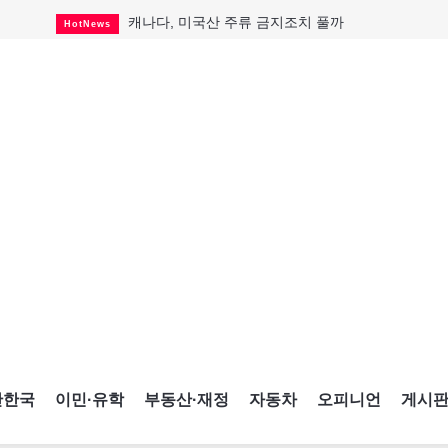
캐나다, 미국산 주류 금지조치 풀까
HotNews
"과도한 재산세 인상 억제"
HotNews
답 안 보이는 이란 전쟁
International
국세청 등 해킹 피해자 보상 청구 시작
HotNews
"美 정보기관, 독일 공항 폭발드론 러시아 소유 
International
성 접대하고, 유흥 주점서 공금 쓰고
HotNews
폭염에 다뉴브강 수위 낮아지자
International
구글과 메타가 발길 돌린 이유
Opinion
CNE에 한국의 맛과 멋 스며든다
HotNews
간한국
이민·유학
부동산·재정
자동차
오피니언
게시