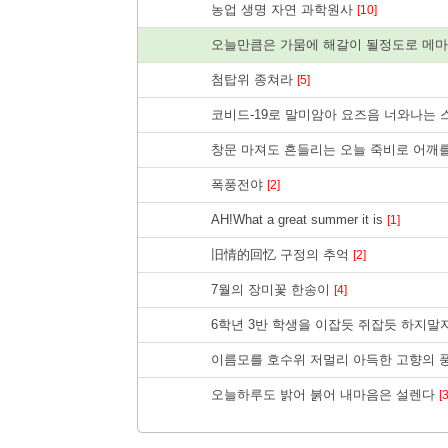
농업 생명 자연 과학원사
[10]
오늘만큼은 가뭄에 해갈이 될정도로 메마
첨탑위 종쳐라
[5]
코비드-19로 말미암아 요즈음 너와나는
창문 마져도 흔들리는 오늘 죽비로 어깨
폭풍전야
[2]
AH!What a great summer it is
[1]
旧情的回忆 구정의 추억
[2]
7월의 장미꽃 한송이
[4]
6학년 3반 학생을 이잡듯 쥐잡듯 하지말
이름모를 호수위 저멀리 아득한 고향의 
오늘하루도 밝어 붉어 내마음은 설렌다
[3