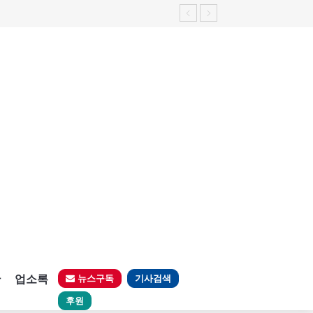
가능성 제기"
판
업소록
뉴스구독
기사검색
후원