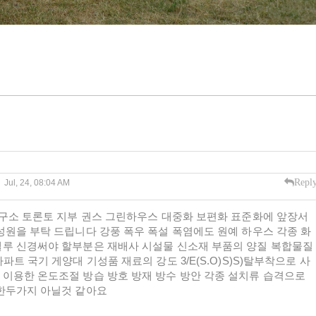
Repl
Jul, 24, 08:04 AM
연구소 토론토 지부 권스 그린하우스 대중화 보편화 표준화에 앞장서
성원을 부탁 드립니다 강풍 폭우 폭설 폭염에도 원예 하우스 각종 화
젤루 신경써야 할부분은 재배사 시설물 신소재 부품의 양질 복합물질
트 국기 게양대 기성품 재료의 강도 3/E(S.O)S)S)탈부착으로 사
이용한 온도조절 방습 방호 방재 방수 방안 각종 설치류 습격으로
 한두가지 아닐것 같아요