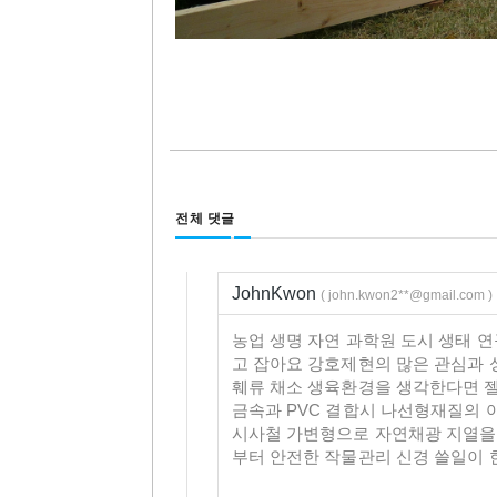
전체 댓글
JohnKwon
( john.kwon2**@gmail.com )
농업 생명 자연 과학원 도시 생태 
고 잡아요 강호제현의 많은 관심과 
훼류 채소 생육환경을 생각한다면 
금속과 PVC 결합시 나선형재질의 아파
시사철 가변형으로 자연채광 지열을 
부터 안전한 작물관리 신경 쓸일이