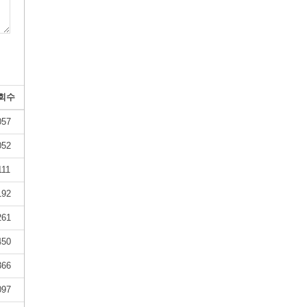
회수
057
052
111
192
261
450
366
097