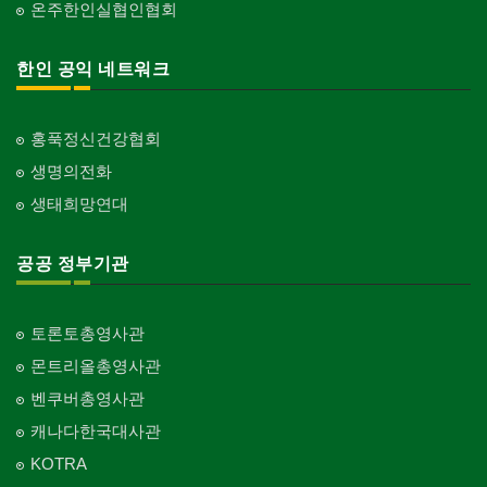
온주한인실협인협회
한인 공익 네트워크
홍푹정신건강협회
생명의전화
생태희망연대
공공 정부기관
토론토총영사관
몬트리올총영사관
벤쿠버총영사관
캐나다한국대사관
KOTRA