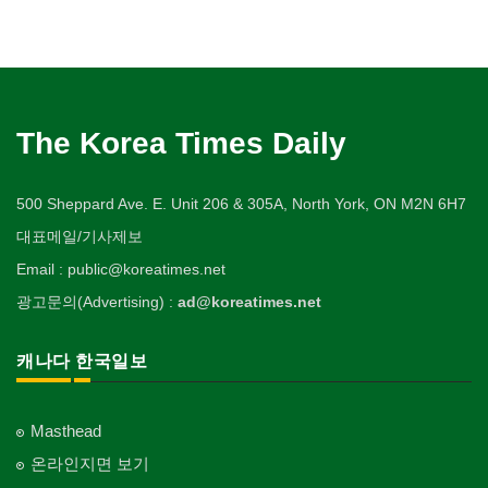
The Korea Times Daily
500 Sheppard Ave. E. Unit 206 & 305A, North York, ON M2N 6H7
대표메일/기사제보
Email : public@koreatimes.net
광고문의(Advertising) :
ad@koreatimes.net
캐나다 한국일보
Masthead
온라인지면 보기