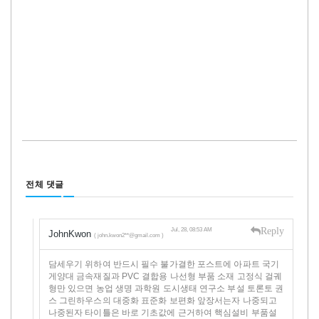
전체 댓글
Reply
Jul, 28, 08:53 AM
JohnKwon
( john.kwon2**@gmail.com )
담세우기 위하여 반드시 필수 불가결한 포스트에 아파트 국기
게양대 금속재질과 PVC 결합용 나선형 부품 소재 고정식 걸궤
형만 있으면 농업 생명 과학원 도시생태 연구소 부설 토론토 권
스 그린하우스의 대중화 표준화 보편화 앞장서는자 나중되고
나중된자 타이틀은 바로 기초값에 근거하여 핵심설비 부품설