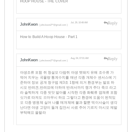
HOOP HOUSE - THE COVER
Reply
Jul, 29, 10:48 AM
JohnKwon
( john.kwon2**@gmail.com )
How to Build A Hoop House - Part 1
Reply
Aug, 04, 07:01 AM
JohnKwon
( john.kwon2**@gmail.com )
야생조류 포함 쥐 청설모 다람쥐 야생 멧돼지 유해 조수류 가
먹어 치우는 곡물량 통계수치를 매년 각종 개체수 센서스에 기
준하여 정보 공개 청구법 제3조 1항에 의거 환경부는 발표 하
시오 반려견,반려묘에 더하여 반려서까지 챙겨 주다 죽으 라고
라 솔찍하게 각종 씻앗 발아를 시작한 각종 화훼류 엽채류 포함
싯가로 따져도 으마무시 하요 그렇다고 환경에 도움이 된적있
오 각종 병원체 실어 나를 매개체에 불과 할뿐 먹이사슬이 생각
난다면 야생 고양이 들개 집안서 사료 주어 기르지 마시오 제발
부탁해요 을랄라