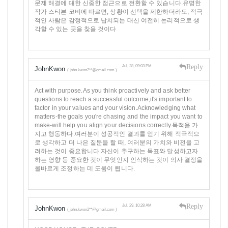
문제 해결에 대한 신중한 접근으로 전환할 수 있습니다.유명한
작가 스티븐 코비에 따르면, 상황이 선택을 제한하더라도, 적극
적인 사람은 감정적으로 납치되는 대신 여전히 논리적으로 생
각할 수 있는 곳을 찾을 것이다
Reply
Jul, 28, 09:03 PM
JohnKwon
( john.kwon2**@gmail.com )
Act with purpose.As you think proactively and ask better
questions to reach a successful outcome,it's important to
factor in your values and your vision.Acknowledging what
matters-the goals you're chasing and the impact you want to
make-will help you align your decisions correctly.목적을 가
지고 행동하다.여러분이 성공적인 결과를 얻기 위해 적극적으
로 생각하고 더 나은 질문을 할 때, 여러분의 가치와 비전을 고
려하는 것이 중요합니다.자신이 추구하는 목표와 달성하고자
하는 영향 등 중요한 것이 무엇인지 인식하는 것이 의사 결정을
올바르게 조정하는 데 도움이 됩니다.
Reply
Jul, 29, 10:28 AM
JohnKwon
( john.kwon2**@gmail.com )