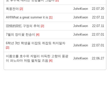
듯 후두둑 내리는 빗방울이 그립다
[2]
폭풍전야
JohnKwon
22.07.20
[2]
AH!What a great summer it is
JohnKwon
22.07.11
[1]
旧情的回忆 구정의 추억
JohnKwon
22.07.11
[2]
7월의 장미꽃 한송이
JohnKwon
22.07.01
[4]
6학년 3반 학생을 이잡듯 쥐잡듯 하지말자
JohnKwon
22.07.01
[2]
이름모를 호수위 저멀리 아득한 고향의 풍광
JohnKwon
22.06.27
이 파노라마 처럼 펼쳐질 즈음
[4]