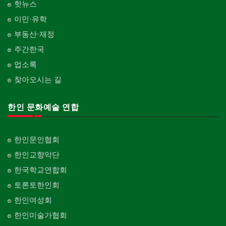
핫뉴스
이민·유학
부동산·재정
주간한국
업소록
찾아오시는 길
한인 문화예술 연합
한인문인협회
한인교향악단
한국학교연합회
토론토한인회
한인여성회
한인미술가협회