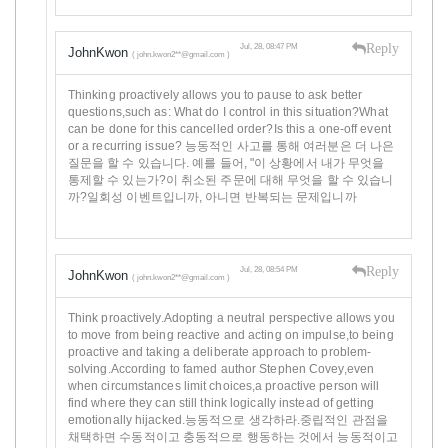
Reply
Jul, 28, 08:47 PM
JohnKwon
( john.kwon2**@gmail.com )
Thinking proactively allows you to pause to ask better
questions,such as: What do I control in this situation?What
can be done for this cancelled order?Is this a one-off event
or a recurring issue? 능동적인 사고를 통해 여러분은 더 나은
질문을 할 수 있습니다. 예를 들어, "이 상황에서 내가 무엇을
통제할 수 있는가?이 취소된 주문에 대해 무엇을 할 수 있습니
까?일회성 이벤트입니까, 아니면 반복되는 문제입니까
Reply
Jul, 28, 08:54 PM
JohnKwon
( john.kwon2**@gmail.com )
Think proactively.Adopting a neutral perspective allows you
to move from being reactive and acting on impulse,to being
proactive and taking a deliberate approach to problem-
solving.According to famed author Stephen Covey,even
when circumstances limit choices,a proactive person will
find where they can still think logically instead of getting
emotionally hijacked.능동적으로 생각하라.중립적인 관점을
채택하면 수동적이고 충동적으로 행동하는 것에서 능동적이고