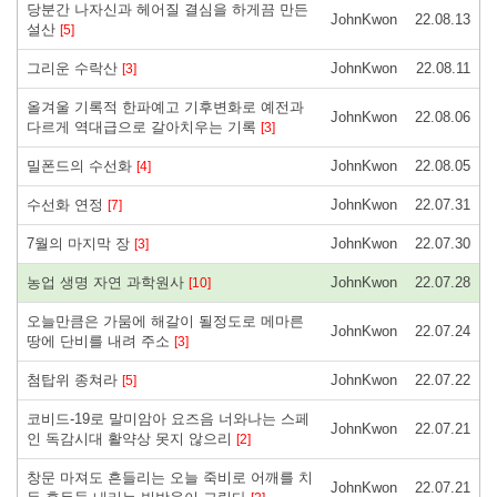
당분간 나자신과 헤어질 결심을 하게끔 만든
JohnKwon
22.08.13
설산
[5]
그리운 수락산
JohnKwon
22.08.11
[3]
올겨울 기록적 한파예고 기후변화로 예전과
JohnKwon
22.08.06
다르게 역대급으로 갈아치우는 기록
[3]
밀폰드의 수선화
JohnKwon
22.08.05
[4]
수선화 연정
JohnKwon
22.07.31
[7]
7월의 마지막 장
JohnKwon
22.07.30
[3]
농업 생명 자연 과학원사
JohnKwon
22.07.28
[10]
오늘만큼은 가뭄에 해갈이 될정도로 메마른
JohnKwon
22.07.24
땅에 단비를 내려 주소
[3]
첨탑위 종쳐라
JohnKwon
22.07.22
[5]
코비드-19로 말미암아 요즈음 너와나는 스페
JohnKwon
22.07.21
인 독감시대 활약상 못지 않으리
[2]
창문 마져도 흔들리는 오늘 죽비로 어깨를 치
JohnKwon
22.07.21