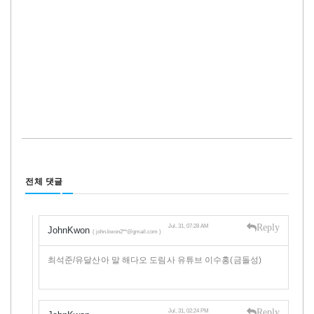
전체 댓글
Reply
Jul, 31, 07:28 AM
JohnKwon
( john.kwon2**@gmail.com )
최석준/유달산아 말 해다오 도림사 유튜브 이수홍(금돌성)
Reply
Jul, 31, 02:24 PM