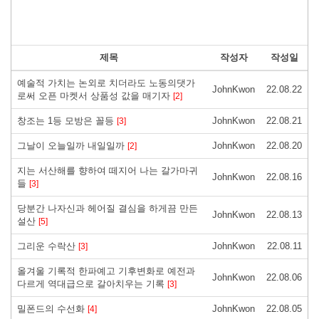
제목
작성자
작성일
예술적 가치는 논외로 치더라도 노동의댓가
JohnKwon
22.08.22
로써 오픈 마켓서 상품성 값을 매기자
[2]
창조는 1등 모방은 꼴등
JohnKwon
22.08.21
[3]
그날이 오늘일까 내일일까
JohnKwon
22.08.20
[2]
지는 서산해를 향하여 떼지어 나는 갈가마귀
JohnKwon
22.08.16
들
[3]
당분간 나자신과 헤어질 결심을 하게끔 만든
JohnKwon
22.08.13
설산
[5]
그리운 수락산
JohnKwon
22.08.11
[3]
올겨울 기록적 한파예고 기후변화로 예전과
JohnKwon
22.08.06
다르게 역대급으로 갈아치우는 기록
[3]
밀폰드의 수선화
JohnKwon
22.08.05
[4]