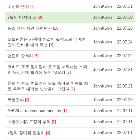
수선화 연정
JohnKwon
22.07.31
[7]
7월의 마지막 장
JohnKwon
22.07.30
[3]
농업 생명 자연 과학원사
JohnKwon
22.07.28
[10]
오늘만큼은 가뭄에 해갈이 될정도로 메마른
JohnKwon
22.07.24
땅에 단비를 내려 주소
[3]
첨탑위 종쳐라
JohnKwon
22.07.22
[5]
코비드-19로 말미암아 요즈음 너와나는 스페
JohnKwon
22.07.21
인 독감시대 활약상 못지 않으리
[2]
창문 마져도 흔들리는 오늘 죽비로 어깨를 치
JohnKwon
22.07.21
듯 후두둑 내리는 빗방울이 그립다
[2]
폭풍전야
JohnKwon
22.07.20
[2]
AH!What a great summer it is
JohnKwon
22.07.11
[1]
旧情的回忆 구정의 추억
JohnKwon
22.07.11
[2]
7월의 장미꽃 한송이
JohnKwon
22.07.01
[4]