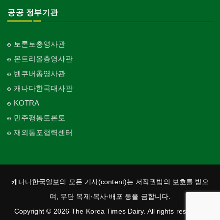
공공 정부기관
토론토총영사관
몬트리올총영사관
벤쿠버총영사관
캐나다한국대사관
KOTRA
민주평통토론토
재외통포협력센터
캐나다한국일보의 모든 기사(content)는 저작권법의 보호를 받으
며, 무단 복제·복사·배포 등을 금합니다.
Copyright © 2026 The Korea Times Dairy. All rights reserved.