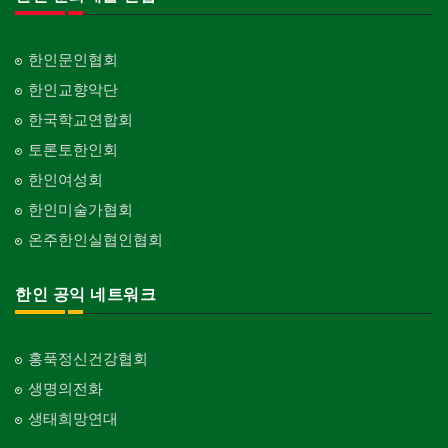
한인문인협회
한인교향악단
한국학교연합회
토론토한인회
한인여성회
한인미술가협회
온주한인실협인협회
한인 공익 네트워크
홍푹정신건강협회
생명의전화
생태희망연대