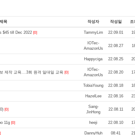
제목
작성자
작성일
조
ts $45 till Dec 2022
TammyLim
22.09.01
1
[0]
IOTec-
22.08.27
1
AmazonUs
Happyciga
22.08.25
2
IOTec-
 제작 교육....3회 원격 일대일 교육
22.08.20
1
[0]
AmazonUs
TobiaYoung
22.08.18
1
HazelLee
22.08.16
2
Sang-
0)
22.08.11
2
[0]
JinHong
o 11g
heeji
22.08.10
1
[0]
DannyHuh
08:41
2
]