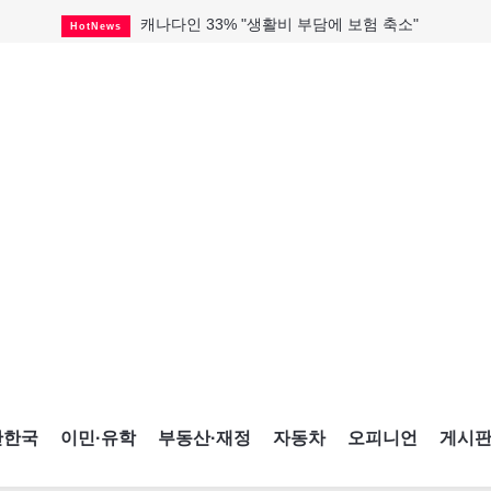
캐나다인 33% "생활비 부담에 보험 축소"
HotNews
"마약 범죄에 연루됐으니 돈 보내라"
HotNews
토론토 살사축제 총격 용의자 체포
HotNews
세계 10대 구조물서 내려오는 CN타워
CultureSports
이민자의 삶을 문학적 이야기로
CultureSports
미 총영사관 총격 용의자 2명 체포
HotNews
캐나다 공룡 화석, 주화로 탄생
CultureSports
"벌써 내년 여름이 기다려진다"
CultureSports
블루어노인회, 쏠쏠한 지원금 확보
HotNews
간한국
이민·유학
부동산·재정
자동차
오피니언
게시