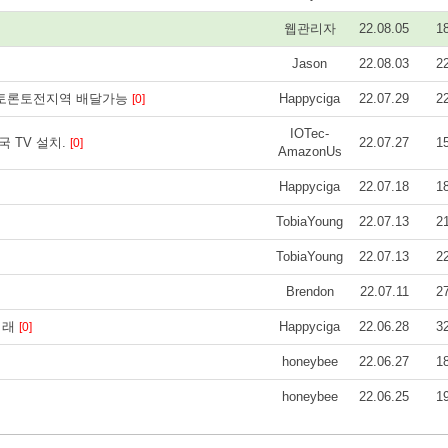
웹관리자
22.08.05
1
Jason
22.08.03
2
 토론토전지역 배달가능
Happyciga
22.07.29
2
[0]
IOTec-
국 TV 설치.
22.07.27
1
[0]
AmazonUs
Happyciga
22.07.18
1
TobiaYoung
22.07.13
2
TobiaYoung
22.07.13
2
Brendon
22.07.11
2
거래
Happyciga
22.06.28
3
[0]
honeybee
22.06.27
1
honeybee
22.06.25
1