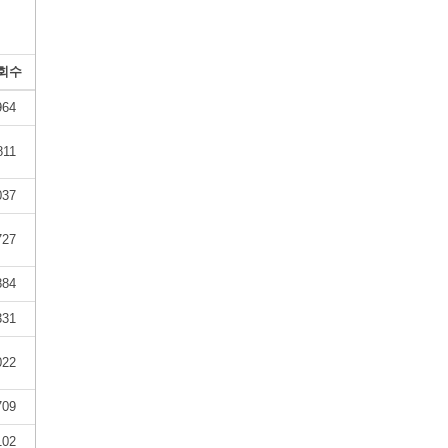
회수
964
811
037
727
884
331
022
709
102