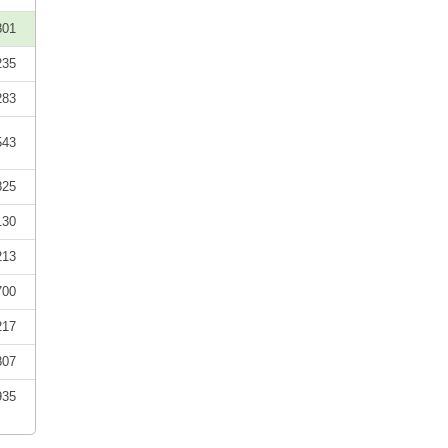
801
235
283
543
825
130
213
700
217
807
935