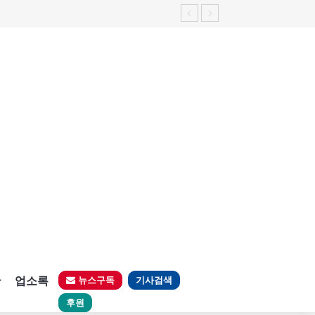
판
업소록
뉴스구독
기사검색
후원