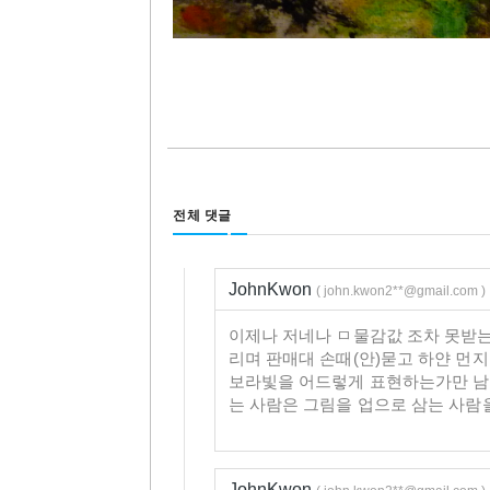
전체 댓글
JohnKwon
( john.kwon2**@gmail.com )
이제나 저네나 ㅁ물감값 조차 못받는
리며 판매대 손때(안)묻고 하얀 먼
보라빛을 어드렇게 표현하는가만 남
는 사람은 그림을 업으로 삼는 사람
JohnKwon