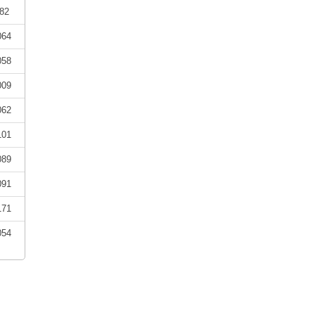
82
064
058
009
062
101
089
091
171
054