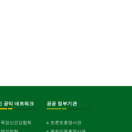
인 공익 네트워크
공공 정부기관
홍푹정신건강협회
토론토총영사관
생명의전화
몬트리올총영사관