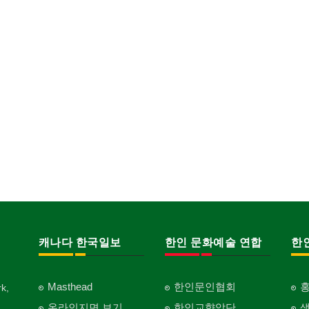
캐나다 한국일보
한인 문화예술 연합
한
Masthead
한인문인협회
k,
온라인지면 보기
한인교향악단