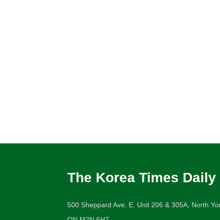
The Korea Times Daily
500 Sheppard Ave. E. Unit 206 & 305A, North Yor
ON M2N 6H7