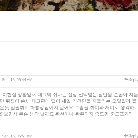
Repl
Sep, 15, 05:44 AM
 이현실 상황앞서 대그박 쥐나는 쥔장 선택받는 날만을 손꼽아 지
지만 뒤집어 쓴채 재고판매 떨이 세일 기간만을 지둘리는 오일칼라 물
은듯 일필휘지 화룡정점이지 싶어요 그림을 취미와 재미로 생각하
을 보면서 무슨 생각 날까요 완선이니 완주하지 중도면 중도포기?
Repl
Sep, 15, 05:51 AM