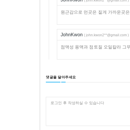
( john.kwon2**@gmail.com )
원근감으로 먼곳은 짙게 가까운곳은 
JohnKwon
( john.kwon2**@gmail.com )
점액성 용액과 점토질 오일칼라 그무
댓글을 달아주세요
로그인 후 작성하실 수 있습니다