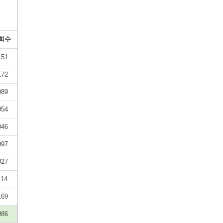
회수
151
172
089
054
046
097
027
114
169
086