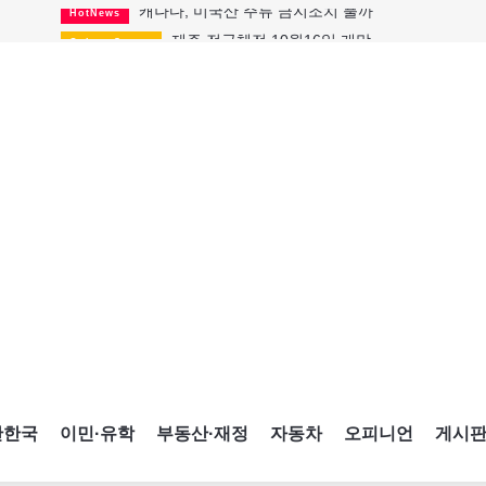
제주 전국체전 10월16일 개막
CultureSports
퇴역 군용기, 산불 진화에 투입
HotNews
국세청 등 해킹 피해자 보상 청구 시작
HotNews
살사축제 총격 용의자 기소
HotNews
아동병원 직원 성범죄 혐의로 기소
HotNews
미국 영주권 수속 한인, 공항서 체포돼
HotNews
K-컬처 크루즈 타고 토론토 달군다
CultureSports
CNE에 한국의 맛과 멋 스며든다
HotNews
캐나다, 미국산 주류 금지조치 풀까
HotNews
간한국
이민·유학
부동산·재정
자동차
오피니언
게시