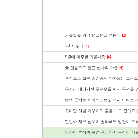
가을볕을 쬐야 탱글탱글 여문다
[2]
와! 제주다
[4]
9월에 마주한 가을사랑
[4]
꽃 단풍으로 물든 산사의 가을
[4]
갠적으로 젤루 쇼킹하게 다가오는 그림
무서리 내리기전 무슨수를 써서 뚜껑을
태백 콘서트 키타리스트도 역시 아티스
[2
뒷마당 텃밭 가꾸기의 끝을 보고 잡아요
[
현민아 자꾸 뭘보여 줄라해도 밑천이 드
낮과밤 추상과 풍경 구상과 비구상이 다