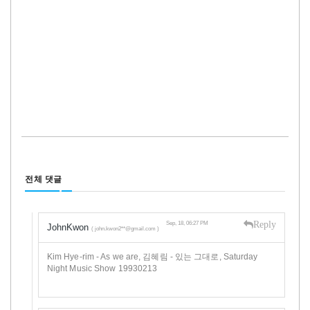
전체 댓글
Reply
Sep, 18, 06:27 PM
JohnKwon
( john.kwon2**@gmail.com )
Kim Hye-rim - As we are, 김혜림 - 있는 그대로, Saturday
Night Music Show 19930213