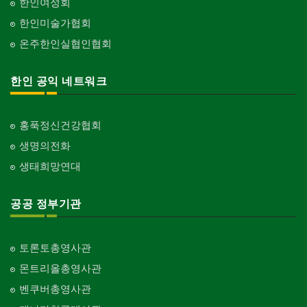
한인여성회
한인미술가협회
온주한인실협인협회
한인 공익 네트워크
홍푹정신건강협회
생명의전화
생태희망연대
공공 정부기관
토론토총영사관
몬트리올총영사관
벤쿠버총영사관