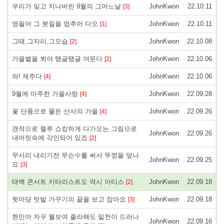
우리가 잊고 지나버린 9월의 그어느날
JohnKwon
22.10.11
[3]
영필아 그 붓질을 멈추어 다오
JohnKwon
22.10.11
[1]
그때,그자리,그모습
JohnKwon
22.10.08
[2]
가을볕을 쬐야 탱글탱글 여문다
JohnKwon
22.10.06
[2]
와! 제주다
JohnKwon
22.10.06
[4]
9월에 마주한 가을사랑
JohnKwon
22.09.28
[4]
꽃 단풍으로 물든 산사의 가을
JohnKwon
22.09.26
[4]
갠적으로 젤루 쇼킹하게 다가오는 그림으로
JohnKwon
22.09.26
내머릿속에 각인되어 있죠
[2]
무서리 내리기전 무슨수를 써서 뚜껑을 덮나
JohnKwon
22.09.25
요
[3]
태백 콘서트 키타리스트도 역시 아티스
JohnKwon
22.09.18
[2]
뒷마당 텃밭 가꾸기의 끝을 보고 잡아요
JohnKwon
22.09.18
[3]
현민아 자꾸 뭘보여 줄라해도 밑천이 드러나
JohnKwon
22.09.16