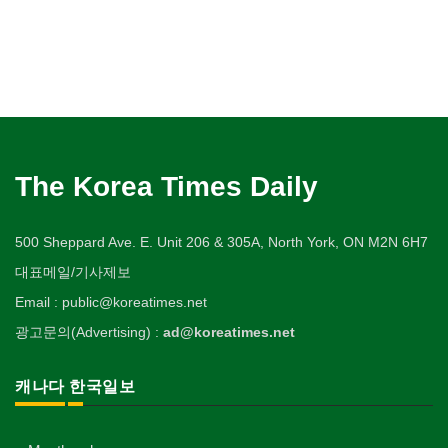
The Korea Times Daily
500 Sheppard Ave. E. Unit 206 & 305A, North York, ON M2N 6H7
대표메일/기사제보
Email : public@koreatimes.net
광고문의(Advertising) :
ad@koreatimes.net
캐나다 한국일보