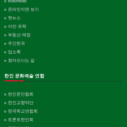
Masthead
온라인지면 보기
핫뉴스
이민·유학
부동산·재정
주간한국
업소록
찾아오시는 길
한인 문화예술 연합
한인문인협회
한인교향악단
한국학교연합회
토론토한인회