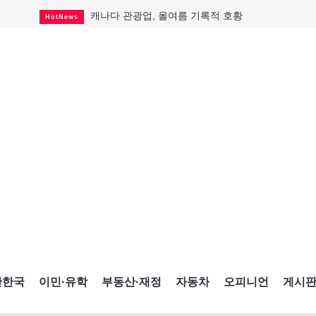
캐나다 관광업, 올여름 기록적 호황
HotNews
온타리오 3곳 보궐선거 확정
HotNews
캐나다·미국 교역 20억 불 감소
HotNews
온타리오 공공기관 8곳 감사
HotNews
국내 신차 판매 2개월 연속 증가
Car
토론토 임대주택 5,600가구 공급
HotNews
"음향 시스템 필요한가요?"
HotNews
자매 작가, 장애인 재활캠프서 특별한 재능기부
HotNews
"임 대사 22일 토론토 방문 계획"
HotNews
간한국
이민·유학
부동산·재정
자동차
오피니언
게시