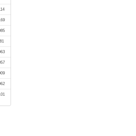
114
169
085
81
063
057
009
062
101