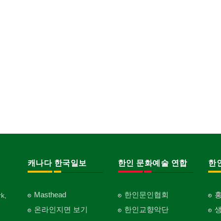
캐나다 한국일보
한인 문화예술 연합
한
Masthead
한인문인협회
k,
온라인지면 보기
한인교향악단