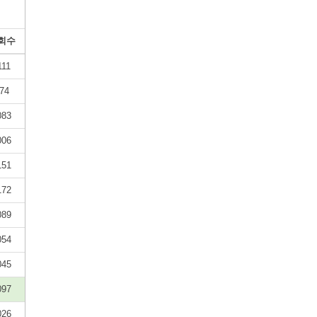
회수
111
74
083
006
151
172
089
054
045
097
026