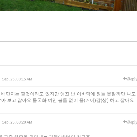
Repl
Sep, 25, 08:15 AM
재배단지는 팔것이라도 있지만 앵꼬 난 이바닥에 뭔들 못팔까만 나도
 보고 잡아요 들국화 여인 볼틈 없이 즐(거이)감(상) 하고 잡아요
Repl
Sep, 25, 08:20 AM
물 그중 하중을 견뎌내는 기둥(서방)이 최고죠