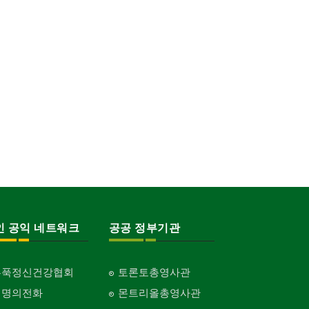
인 공익 네트워크
공공 정부기관
홍푹정신건강협회
토론토총영사관
생명의전화
몬트리올총영사관