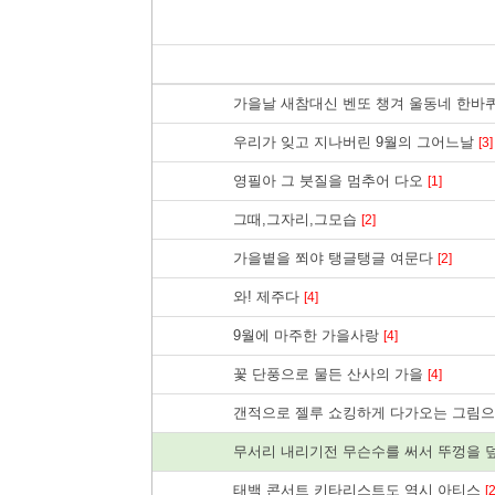
가을날 새참대신 벤또 챙겨 울동네 한바
우리가 잊고 지나버린 9월의 그어느날
[3]
영필아 그 붓질을 멈추어 다오
[1]
그때,그자리,그모습
[2]
가을볕을 쬐야 탱글탱글 여문다
[2]
와! 제주다
[4]
9월에 마주한 가을사랑
[4]
꽃 단풍으로 물든 산사의 가을
[4]
갠적으로 젤루 쇼킹하게 다가오는 그림
무서리 내리기전 무슨수를 써서 뚜껑을
태백 콘서트 키타리스트도 역시 아티스
[2