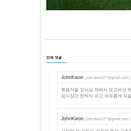
전체 댓글
JohnKwon
( john.kwon2**@gmail.com )
특용작물 장뇌삼 재배사 표고버섯 
잠시잠간 한박자 쉬고 여유롭게 되팔아
JohnKwon
( john.kwon2**@gmail.com )
서까래,보,기둥이 가옥의 주요 구조