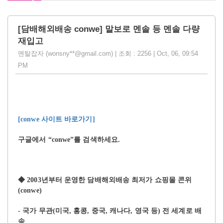
[담배해외배송 conwe] 말보로 멘솔 등 멘솔 다량
재입고
멘탈잡자 (wonsny**@gmail.com) | 조회 : 2256 | Oct, 06, 09:54
PM
[conwe
사이트 바로가기
]
구글에서
“conwe”
를 검색하세요
.
◆
2003
년부터 운영한 담배해외배송 최저가 쇼핑몰 콘위
(conwe)
-
국가 무관
(
미국
,
홍콩
,
중국
,
캐나다
,
영국 등
)
전 세계로 배
송