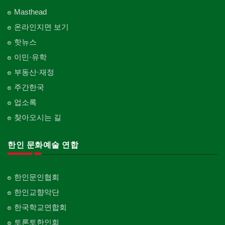
Masthead
온라인지면 보기
핫뉴스
이민·유학
부동산·재정
주간한국
업소록
찾아오시는 길
한인 문화예술 연합
한인문인협회
한인교향악단
한국학교연합회
토론토한인회