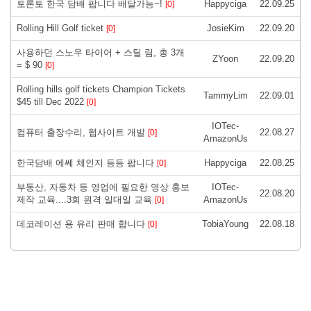
토론토 한국 담배 팝니다 배달가능~!
Happyciga
22.09.25
[0]
Rolling Hill Golf ticket
JosieKim
22.09.20
[0]
사용하던 스노우 타이어 + 스틸 림, 총 3개
ZYoon
22.09.20
= $ 90
[0]
Rolling hills golf tickets Champion Tickets
TammyLim
22.09.01
$45 till Dec 2022
[0]
IOTec-
컴퓨터 출장수리, 웹사이트 개발
22.08.27
[0]
AmazonUs
한국담배 에쎄 체인지 등등 팝니다
Happyciga
22.08.25
[0]
부동산, 자동차 등 영업에 필요한 영상 홍보
IOTec-
22.08.20
제작 교육....3회 원격 일대일 교육
AmazonUs
[0]
데코레이션 용 유리 판매 합니다
TobiaYoung
22.08.18
[0]