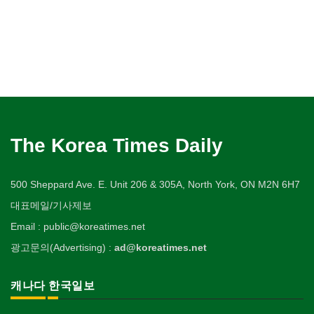
The Korea Times Daily
500 Sheppard Ave. E. Unit 206 & 305A, North York, ON M2N 6H7
대표메일/기사제보
Email : public@koreatimes.net
광고문의(Advertising) :
ad@koreatimes.net
캐나다 한국일보