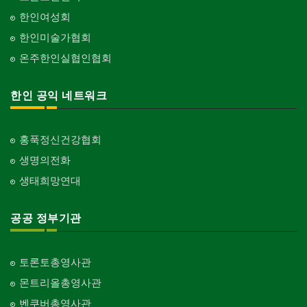
한인여성회
한인미술가협회
온주한인실협인협회
한인 공익 네트워크
홍푹정신건강협회
생명의전화
생태희망연대
공공 정부기관
토론토총영사관
몬트리올총영사관
벤쿠버총영사관