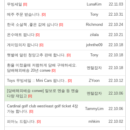
무빙세일
LunaKim
22.11.03
[0]
메주 주문 받습니다.
Tony
22.10.31
[0]
한국 소설책 ,좋은 값에 삽니다
Richmond
22.10.24
[0]
온수매트 팝니다
zilala
22.10.21
[0]
게이밍의자 팝니다
johnthe09
22.10.18
[0]
햇볕에 말린 청양고추 판매 합니다.
Tony
22.10.18
[0]
환율 미첬을때 저렴하게 담배 구매하세요.
멘탈잡자
22.10.18
담배해외배송 20년 conwe
[0]
Toys 무빙세일 :: Mini Cars 팝니다..
ZYoon
22.10.12
[0]
[담배해외배송 conwe] 말보로 멘솔 등 멘솔
멘탈잡자
22.10.06
다량 재입고
[0]
Cardinal golf club west/east golf ticket 4장
TammyLim
22.10.06
가능 합니다.
[0]
피아노 드립니다.
mhkim
22.10.02
[0]